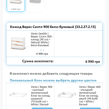
6 990 грн
Комод Верес Сиэтл 900 бело-буковый (33.2.37.2.15)
Veres Seattle |
Верес Сиэтл 900 -
комод (90 см) •
Natural White |
Бело-буковый
x 1
6 990 грн
Сумма комплекта:
6 990 грн
В комплект можно добавить следующие товары
Пеленальный блок можно выбрать другим цветом
Veres | Верес 900
Veres | Верес 600
- съемный
- откидной
пеленальный
пеленальный
блок на комод,
блок на комод,
широкий
узкий (49.6х68
(79.6х68 см) •
см) • White |
White | Белый
Белый