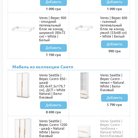
Добавить
Добавить
1 090 грн
1 090 грн
Veres | Верес 900
Veres | Верес 600
- откидной
- съемный
пеленальный
пеленальный
блок на комод,
блок на комод,
широкий (80х72
узкий (53х68 см)
см) • White |
• White | Белый
Белый
Добавить
Добавить
990 грн
1 190 грн
Мебель из коллекции Сиетл
Veres Seattle |
Veres Seattle |
Верес Сиэтл 850 -
Верес Сиэтл -
шкаф
пенал • Natural
(85,4х47,5х179,7
White | Бело-
см), ДСП • White
буковый
Natural | Бело-
буковый
Добавить
5 790 грн
Добавить
8 690 грн
Veres Seattle |
Veres Seattle |
Верес Сиэтл 1200
Верес Сиэтл -
- шкаф • Natural
тумбочка •
White | Бело-
Natural White |
буковый
Бело-буковый