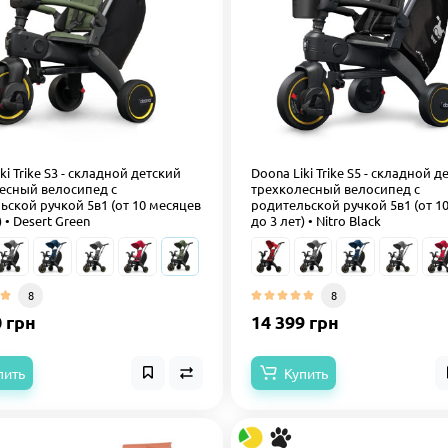
ki Trike S3 - складной детский
Doona Liki Trike S5 - складной д
есный велосипед с
трехколесный велосипед с
ьской ручкой 5в1 (от 10 месяцев
родительской ручкой 5в1 (от 1
) • Desert Green
до 3 лет) • Nitro Black
8
8
0 грн
14 399 грн
пить
Купить