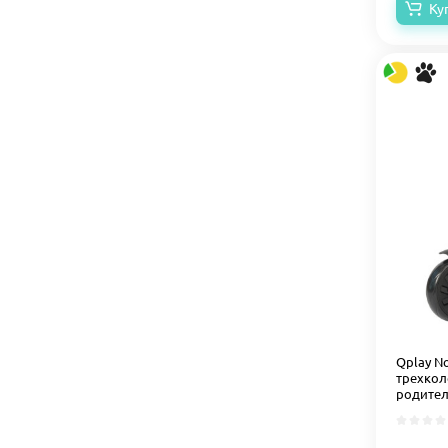
Ку
Qplay N
трехкол
родител