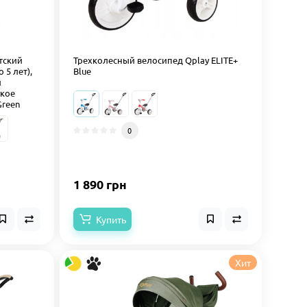
етский
Трехколесный велосипед Qplay ELITE+
 5 лет),
Blue
й
гкое
Green
0
1 890 грн
Купить
Хит