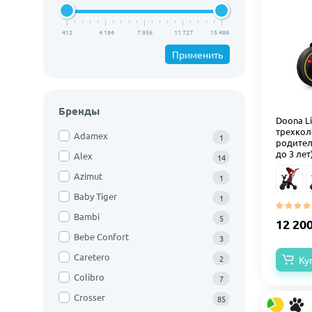
412
4 184
7 956
11 727
15 499
Применить
Бренды
Doona Li
трехкол
Adamex
1
родител
до 3 лет
Alex
14
Azimut
1
Baby Tiger
1
Bambi
5
12 20
Bebe Confort
3
Caretero
2
Ку
Colibro
7
Crosser
85