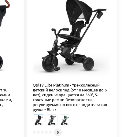
й
Qplay Elite Platinum - трехколесный
т 10
детский велосипед (от 10 месяцев до 6
 ремни
лет), сиденье вращается на 360°, 5-
дками,
точечные ремни безопасности,
с,
регулируемая по высоте родительская
ручка • Black
0