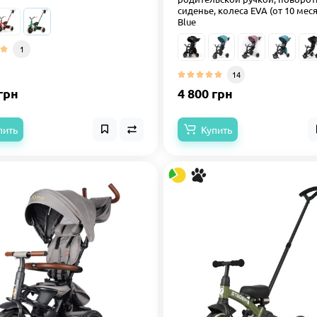
сиденье, колеса EVA (от 10 меся
Blue
1
14
грн
4 800 грн
пить
Купить