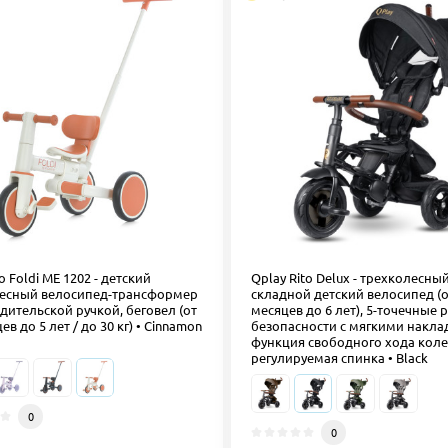
o Foldi ME 1202 - детский
Qplay Rito Delux - трехколесны
есный велосипед-трансформер
складной детский велосипед (о
одительской ручкой, беговел (от
месяцев до 6 лет), 5-точечные
ев до 5 лет / до 30 кг) • Сinnamon
безопасности с мягкими накла
функция свободного хода коле
регулируемая спинка • Black
0
0