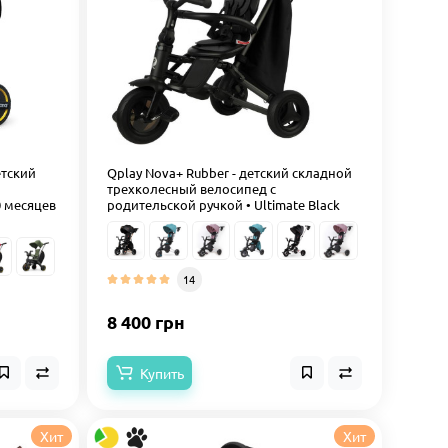
етский
Qplay Nova+ Rubber - детский складной
трехколесный велосипед с
0 месяцев
родительской ручкой • Ultimate Black
14
8 400 грн
Купить
Хит
Хит