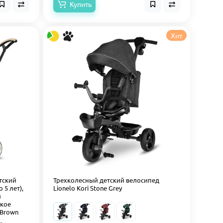
Купить
Хит
етский
Трехколесный детский велосипед
 5 лет),
Lionelo Kori Stone Grey
й
гкое
 Brown