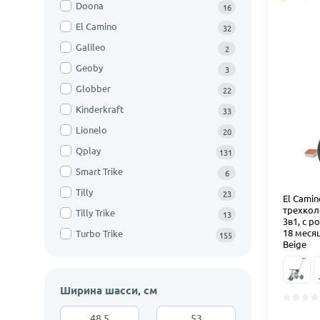
Doona
16
El Camino
32
Galileo
2
Geoby
3
Globber
22
Kinderkraft
33
Lionelo
20
Qplay
131
Smart Trike
6
Tilly
23
El Camin
трехкол
Tilly Trike
13
3в1, с р
18 месяц
Turbo Trike
155
Beige
Ширина шасси, см