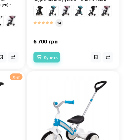
цев) •
14
6 700 грн
Купить
Хит