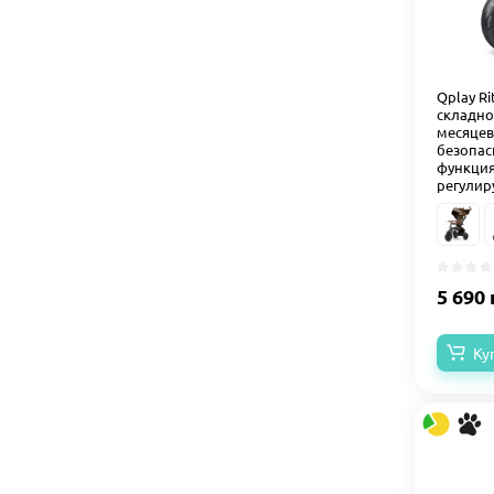
Qplay Ri
складно
месяцев
безопас
функция
регулир
5 690 
Ку