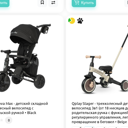
пить
Купить
ova Max - детский складной
Qplay Stager - трехколесный д
есный велосипед с
велосипед 3в1 (от 18 месяцев до
ьской ручкой • Black
родительская ручка с функцие
регулируемого управления, ле
0
превращение в беговел • Beige