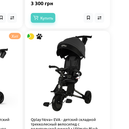
3 300 грн
Купить
Хит
етский
Qplay Nova+ EVA - детский складной
трехколесный велосипед с
тное
родительской ручкой • Ultimate Black