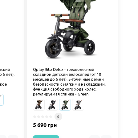
етский
Qplay Rito Delux - трехколесный
 5 лет),
складной детский велосипед (от 10
й
месяцев до 6 лет), 5-точечные ремни
гкое
безопасности с мягкими накладками,
функция свободного хода колес,
регулируемая спинка • Green
0
5 690 грн