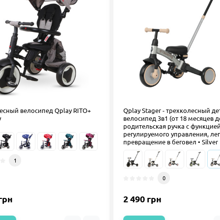
есный велосипед Qplay RITO+
Qplay Stager - трехколесный д
y
велосипед 3в1 (от 18 месяцев до
родительская ручка с функцие
регулируемого управления, ле
превращение в беговел • Silver
1
0
грн
2 490 грн