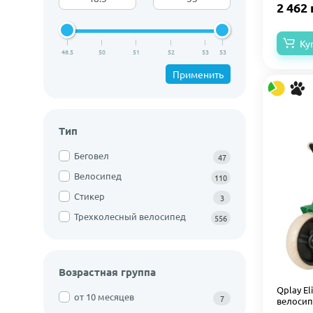
2 462 
Ку
48.5
50
51
52
53
53
Применить
Тип
Беговел
47
Велосипед
110
Стикер
3
Трехколесный велосипед
556
Возрастная группа
Qplay El
от 10 месяцев
7
велосип