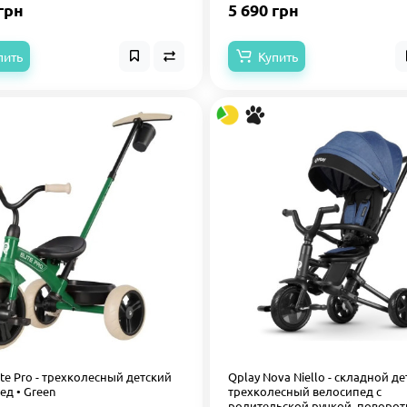
грн
5 690 грн
пить
Купить
ite Pro - трехколесный детский
Qplay Nova Niello - складной д
ед • Green
трехколесный велосипед с
родительской ручкой, поворо