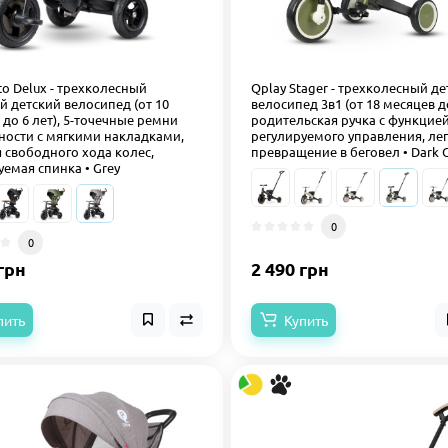
to Delux - трехколесный
Qplay Stager - трехколесный д
й детский велосипед (от 10
велосипед 3в1 (от 18 месяцев до
 до 6 лет), 5-точечные ремни
родительская ручка с функцие
ности с мягкими накладками,
регулируемого управления, ле
 свободного хода колес,
превращение в беговел • Dark 
уемая спинка • Grey
0
0
грн
2 490 грн
пить
Купить