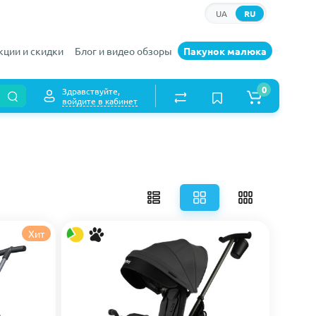
UA
RU
кции и скидки
Блог и видео обзоры
Пакунок малюка
0
Здравствуйте,
войдите в кабинет
Хит