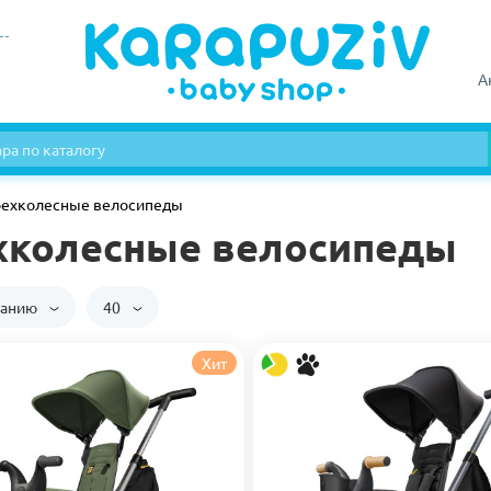
А
рехколесные велосипеды
хколесные велосипеды
чанию
40
Хит