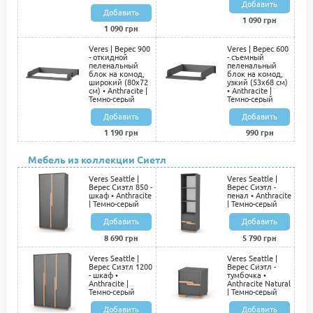
Добавить
Добавить
1 090 грн
1 090 грн
Veres | Верес 900
Veres | Верес 600
- откидной
- съемный
пеленальный
пеленальный
блок на комод,
блок на комод,
широкий (80х72
узкий (53х68 см)
см) • Anthracite |
• Anthracite |
Темно-серый
Темно-серый
Добавить
Добавить
1 190 грн
990 грн
Мебель из коллекции Сиетл
Veres Seattle |
Veres Seattle |
Верес Сиэтл 850 -
Верес Сиэтл -
шкаф • Anthracite
пенал • Anthracite
| Темно-серый
| Темно-серый
Добавить
Добавить
8 690 грн
5 790 грн
Veres Seattle |
Veres Seattle |
Верес Сиэтл 1200
Верес Сиэтл -
- шкаф •
тумбочка •
Anthracite |
Anthracite Natural
Темно-серый
| Темно-серый
Добавить
Добавить