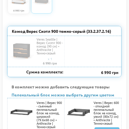
6 990 грн
Комод Верес Сиэтл 900 темно-серый (33.2.37.2.16)
Veres Seattle |
Верес Сиэтл 900 -
комод (90 см) •
Anthracite |
Темно-серый
x 1
6 990 грн
Сумма комплекта:
6 990 грн
В комплект можно добавить следующие товары
Пеленальный блок можно выбрать другим цветом
Veres | Верес 900
Veres | Верес 600
- съемный
- откидной
пеленальный
пеленальный
блок на комод,
блок на комод,
широкий
узкий (80х72 см)
(79.6х68 см) •
• Anthracite |
Anthracite |
Темно-серый
Темно-серый