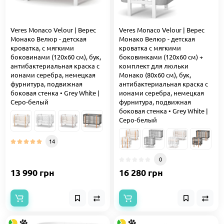
Veres Monaco Velour | Верес
Veres Monaco Velour | Верес
Монако Велюр - детская
Монако Велюр - детская
кроватка, с мягкими
кроватка с мягкими
боковинами (120x60 см), бук,
боковинками (120x60 см) +
антибактериальная краска с
комплект для люльки
ионами серебра, немецкая
Монако (80х60 см), бук,
фурнитура, подвижная
антибактериальная краска с
боковая стенка • Grey White |
ионами серебра, немецкая
Серо-белый
фурнитура, подвижная
боковая стенка • Grey White |
Серо-белый
14
0
13 990 грн
16 280 грн