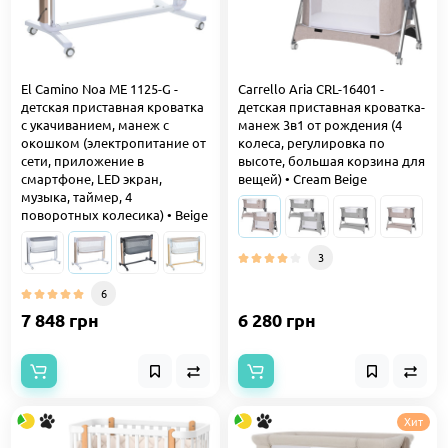
El Camino Noa ME 1125-G -
Carrello Aria CRL-16401 -
детская приставная кроватка
детская приставная кроватка-
с укачиванием, манеж с
манеж 3в1 от рождения (4
окошком (электропитание от
колеса, регулировка по
сети, приложение в
высоте, большая корзина для
смартфоне, LED экран,
вещей) • Cream Beige
музыка, таймер, 4
поворотных колесика) • Beige
3
6
7 848 грн
6 280 грн
Хит