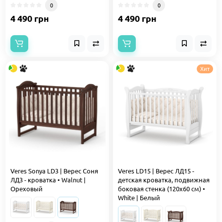
0
0
4 490 грн
4 490 грн
Хит
Veres Sonya LD3 | Верес Соня
Veres LD15 | Верес ЛД15 -
ЛД3 - кроватка • Walnut |
детская кроватка, подвижная
Ореховый
боковая стенка (120x60 см) •
White | Белый