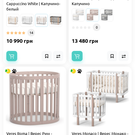
Cappuccino White | Капучино-
Капучино
белый
0
14
10 990 грн
13 480 грн
Veres Roma | Верес Рим -
Veres Monaco | Верес Монако -