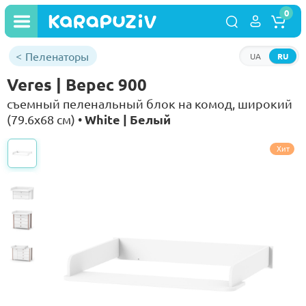
0
Пеленаторы
UA
RU
Veres | Верес 900
съемный пеленальный блок на комод, широкий
White | Белый
(79.6х68 см) •
Хит