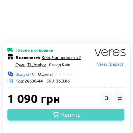
Готово к отправке
В наявності:
Київ, Чистяківська 2
Veres (Верес)
Суми, ТЦ Атріум
Склад Київ
Відгуки: 0
Оцінка:
Код:
26638-44
SKU:
36.3.06
1 090 грн
Купить