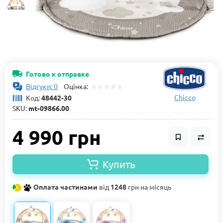
Готово к отправке
Відгуки: 0
Оцінка:
Chicco
Код:
48442-30
SKU:
mt-09866.00
4 990 грн
Купить
Оплата частинами
від
1248
грн на місяць