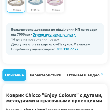
4 990 грн
4 990 грн
4 990 грн
Безкоштовна доставка до відділення НП на товари
від 7000грн •
Умови доставки і оплати
14 днів на повернення товару
Доступна оплата карткою «Пакунок Малюка»
Потрібна порада експерта?
095 110 77 22
0
Описание
Характеристики
Отзывы и видео
Коврик Chicco "Enjoy Colours" с дугами,
мелодиями и красочными проекциями
Коврик
"Enjoy Colours"
создан для развлечения и