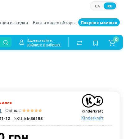
UA
RU
кции и скидки
Блог и видео обзоры
Пакунок малюка
0
Здравствуйте,
войдите в кабинет
чился
1
Оцінка:
Kinderkraft
21-12
SKU:
kk-86195
0 грн