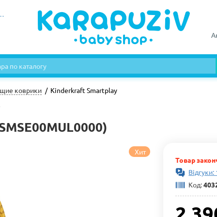
А
щие коврики
Kinderkraft Smartplay
y
PSMSE00MUL0000)
Хит
Товар закон
Відгуки: 
Код:
403
2 39