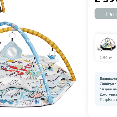
Нет 
2 390 грн
Безкошто
7000грн •
14 днів н
Доступна
Потрібна