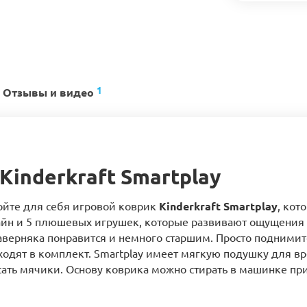
1
Отзывы и видео
inderkraft Smartplay
йте для себя игровой коврик
Kinderkraft Smartplay
, кот
йн и 5 плюшевых игрушек, которые развивают ощущения п
аверняка понравится и немного старшим. Просто поднимит
одят в комплект. Smartplay имеет мягкую подушку для вр
сать мячики. Основу коврика можно стирать в машинке при