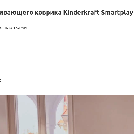
вающего коврика Kinderkraft Smartplay
 с шариками
е
е