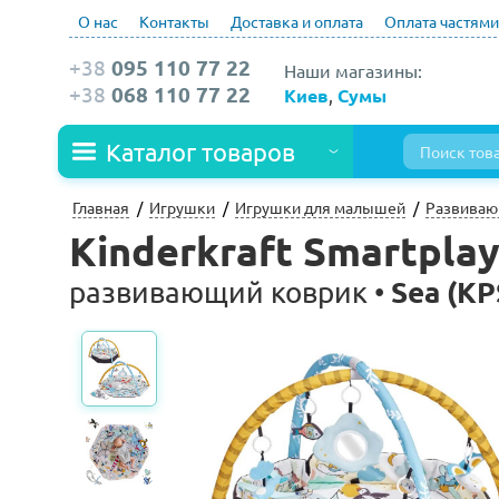
О нас
Контакты
Доставка и оплата
Оплата частями
+38
095 110 77 22
Наши магазины:
+38
068 110 77 22
Киев
,
Сумы
Каталог товаров
Главная
Игрушки
Игрушки для малышей
Развиваю
Kinderkraft Smartpla
Sea (K
развивающий коврик •