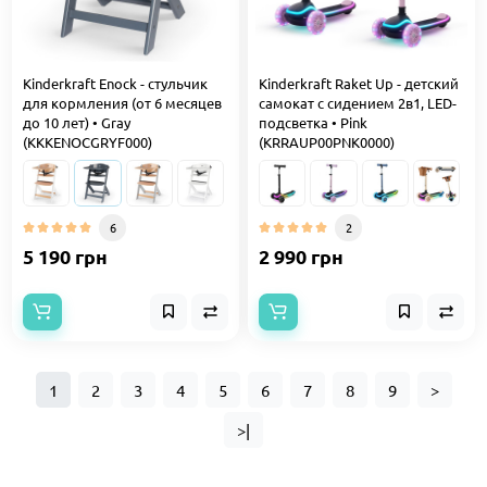
Kinderkraft Enock - стульчик
Kinderkraft Raket Up - детский
для кормления (от 6 месяцев
самокат с сидением 2в1, LED-
до 10 лет) • Gray
подсветка • Pink
(KKKENOCGRYF000)
(KRRAUP00PNK0000)
6
2
5 190 грн
2 990 грн
1
2
3
4
5
6
7
8
9
>
>|