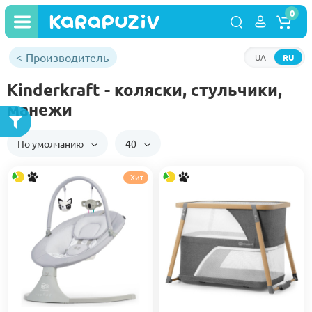
0
Производитель
UA
RU
Kinderkraft - коляски, стульчики,
манежи
По умолчанию
40
Хит