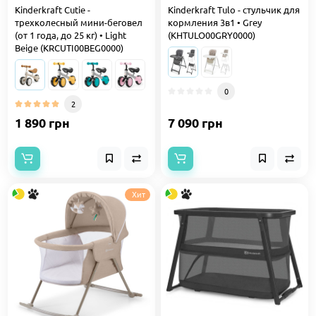
Kinderkraft Cutie -
Kinderkraft Tulo - стульчик для
трехколесный мини-беговел
кормления 3в1 • Grey
(от 1 года, до 25 кг) • Light
(KHTULO00GRY0000)
Beige (KRCUTI00BEG0000)
0
2
1 890 грн
7 090 грн
Хит