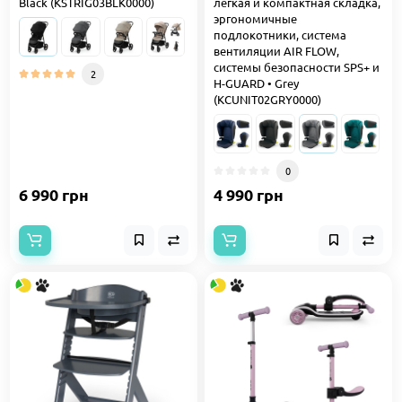
Black (KSTRIG03BLK0000)
легкая и компактная складка,
эргономичные
подлокотники, система
вентиляции AIR FLOW,
системы безопасности SPS+ и
2
H-GUARD • Grey
(KCUNIT02GRY0000)
0
6 990 грн
4 990 грн