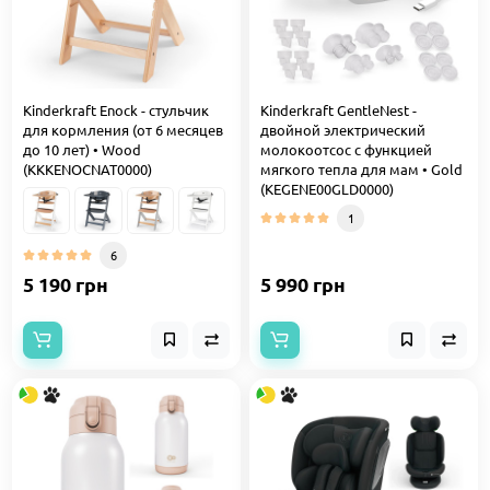
Kinderkraft Enock - стульчик
Kinderkraft GentleNest -
для кормления (от 6 месяцев
двойной электрический
до 10 лет) • Wood
молокоотсос с функцией
(KKKENOCNAT0000)
мягкого тепла для мам • Gold
(KEGENE00GLD0000)
1
6
5 190 грн
5 990 грн