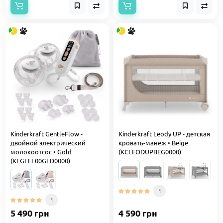
Kinderkraft GentleFlow -
Kinderkraft Leody UP - детская
двойной электрический
кровать-манеж • Beige
молокоотсос • Gold
(KCLEODUPBEG0000)
(KEGEFL00GLD0000)
1
1
5 490 грн
4 590 грн