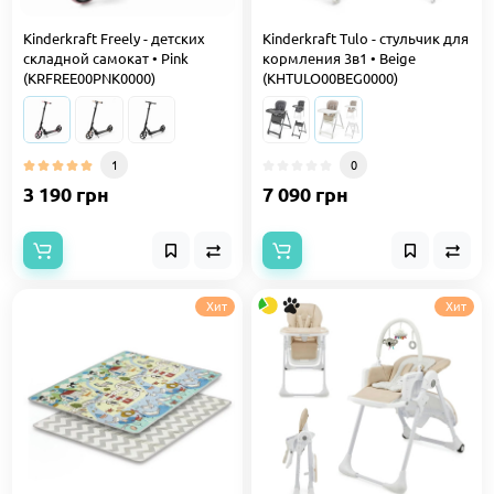
Kinderkraft Freely - детских
Kinderkraft Tulo - стульчик для
складной самокат • Pink
кормления 3в1 • Beige
(KRFREE00PNK0000)
(KHTULO00BEG0000)
1
0
3 190 грн
7 090 грн
Хит
Хит