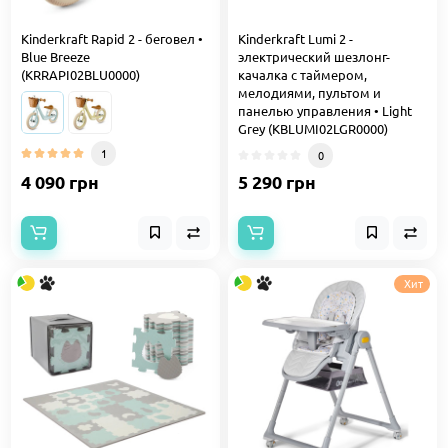
Kinderkraft Rapid 2 - беговел •
Kinderkraft Lumi 2 -
Blue Breeze
электрический шезлонг-
(KRRAPI02BLU0000)
качалка с таймером,
мелодиями, пультом и
панелью управления • Light
Grey (KBLUMI02LGR0000)
1
0
4 090 грн
5 290 грн
Хит