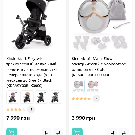
Kinderkraft Easytwist -
Kinderkraft MamaFlow -
трехколесный модульный
электрический молокоотсос,
велосипед c возможностью
одинарный • Gold
реверсивного хода (от 9
(KEMAFL00GLD0000)
месяцев до 5 лет) • Black
(KREASY00BLK0000)
1
5
7 990 грн
3 990 грн