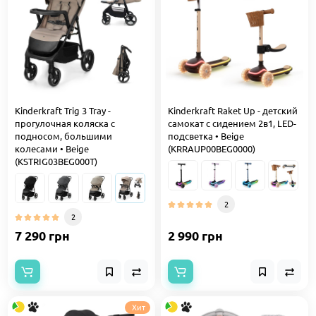
Kinderkraft Trig 3 Tray -
Kinderkraft Raket Up - детский
прогулочная коляска с
самокат с сидением 2в1, LED-
подносом, большими
подсветка • Beige
колесами • Beige
(KRRAUP00BEG0000)
(KSTRIG03BEG000T)
2
2
7 290 грн
2 990 грн
Хит