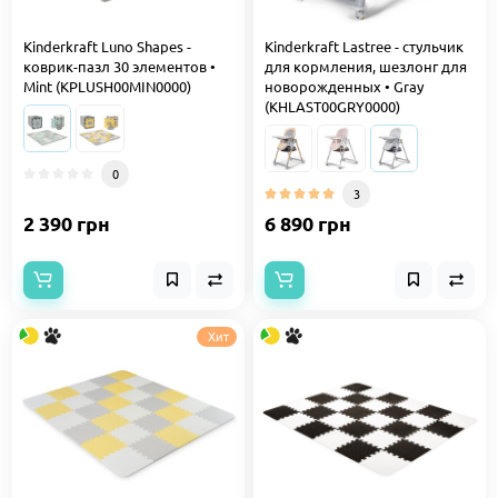
Kinderkraft Luno Shapes -
Kinderkraft Lastree - стульчик
коврик-пазл 30 элементов •
для кормления, шезлонг для
Mint (KPLUSH00MIN0000)
новорожденных • Gray
(KHLAST00GRY0000)
0
3
2 390 грн
6 890 грн
Хит