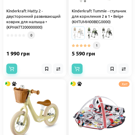
Kinderkraft Matty 2 -
Kinderkraft Tummie - стульчик
двусторонний развивающий
для кормления 2 в 1 • Beige
коврик для малыша •
(KHTUMM00BEG0000)
(KPMATT200000000)
0
1
1 990 грн
5 590 грн
Хит