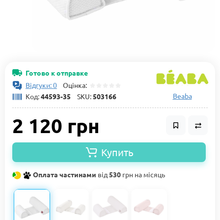
Готово к отправке
Відгуки: 0
Оцінка:
Beaba
Код:
44593-35
SKU:
503166
2 120 грн
Купить
Оплата частинами
від
530
грн на місяць