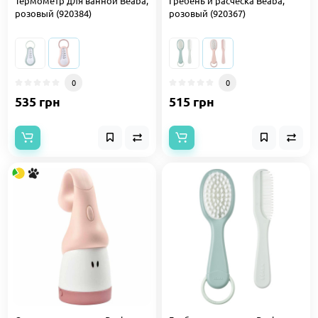
Термометр для ванной Beaba,
Гребень и расческа Beaba,
розовый (920384)
розовый (920367)
0
0
535 грн
515 грн