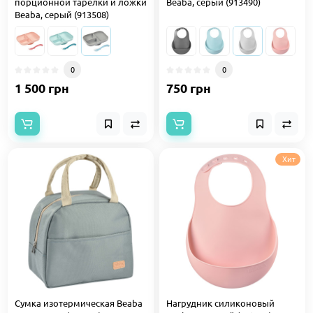
порционной тарелки и ложки
Beaba, серый (913490)
Beaba, серый (913508)
0
0
1 500 грн
750 грн
Хит
Сумка изотермическая Beaba
Нагрудник силиконовый