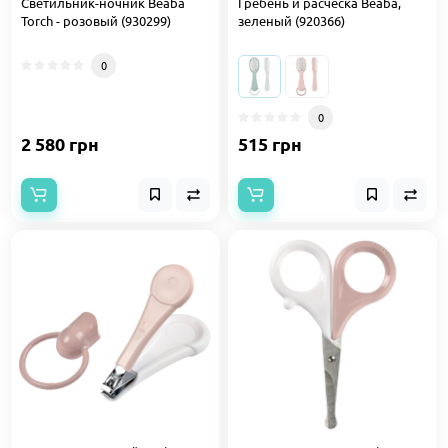
Светильник-ночник Beaba
Гребень и расческа Beaba,
Torch - розовый (930299)
зеленый (920366)
0
0
2 580 грн
515 грн