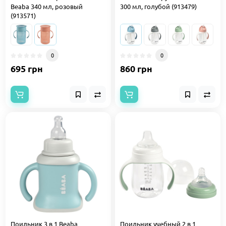
Beaba 340 мл, розовый
300 мл, голубой (913479)
(913571)
0
0
695 грн
860 грн
Поильник 3 в 1 Beaba
Поильник учебный 2 в 1