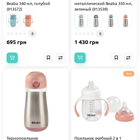
Beaba 340 мл, голубой
металлический Beaba 350 мл,
(913572)
зеленый (913539)
0
0
695 грн
1 430 грн
Хит
Термопоильник
Поильник учебный 2 в 1