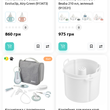
Evoluclip, Airy Green (913473)
Beaba 210 мл, зеленый
(913531)
0
0
860 грн
975 грн
Хит
Косметичка с туалетными
Контейнер для варки круп