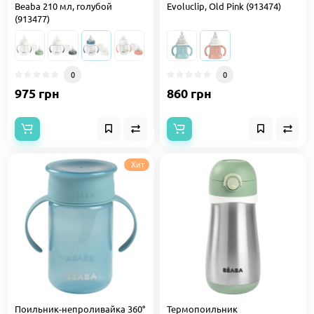
Beaba 210 мл, голубой
Evoluclip, Old Pink (913474)
(913477)
0
0
975 грн
860 грн
Хит
Поильник-непроливайка 360°
Термопоильник