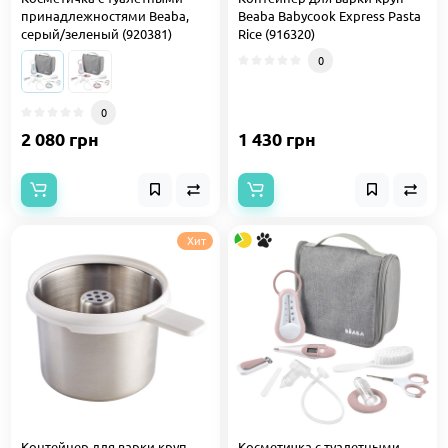
принадлежностями Beaba,
Beaba Babycook Express Pasta
серый/зеленый (920381)
Rice (916320)
0
0
2 080 грн
1 430 грн
Хит
Контейнер для варки круп
Косметичка с туалетными