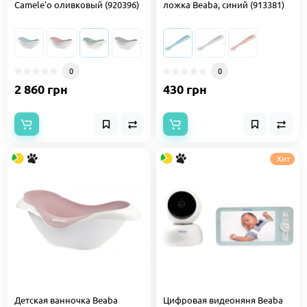
Camele'о оливковый (920396)
ложка Beaba, синий (913381)
0
0
2 860 грн
430 грн
Хит
Детская ванночка Beaba
Цифровая видеоняня Beaba