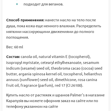
подходит для веганов.
Способ применения:
нанести масло на тело после
душа, пока кожа еще немного влажная. Распределить
мягкими массирующими движениями до полного
поглощения.
Вес: 60 ml
Состав:
canola oil, natural vitamin E (tocopherol),
isopropyl myristate, cetearyl ethylhexanoate, sesamum
indicum (sesame) seed oil, theobroma cacao (cocoa) seed
butter, argania spinosa kernel oil, tocopherol, helianthus
annuus (sunflower) seed oil, dimethicone, rosa canina
fruit oil, fragrance (parfum), red 17 (CI 26100).
Купить масло от растяжек и шрамов Palmer's в магазине
Карапузів вы можете оформив заказ на сайте или по
телефону указанном на сайте