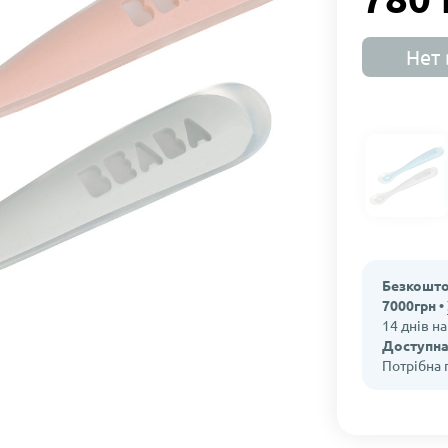
Нет 
Безкошто
7000грн •
14 днів н
Доступна
Потрібна