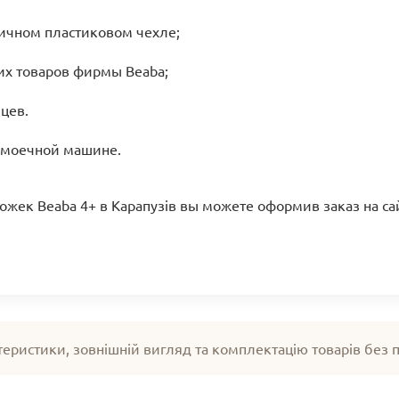
тичном пластиковом чехле;
их товаров фирмы Beaba;
цев.
омоечной машине.
жек Beaba 4+ в Карапузів вы можете оформив заказ на са
теристики, зовнішній вигляд та комплектацію товарів без