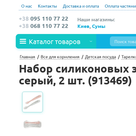
О нас
Контакты
Доставка и оплата
Оплата частями
+38
095 110 77 22
Наши магазины:
+38
068 110 77 22
Киев
,
Сумы
Каталог товаров
Главная
Все для кормления
Детская посуда
Тарелк
Набор силиконовых э
серый, 2 шт. (913469)