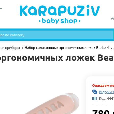
А
и и приборы
Набор силиконовых эргономичных ложек Beaba 4+, р
ргономичных ложек Beab
Ожидаем по
Відгуки: 
Код:
444
780 