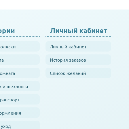
ории
Личный кабинет
коляски
Личный кабинет
ла
История заказов
комната
Список желаний
и и шезлонги
транспорт
кормления
 уход