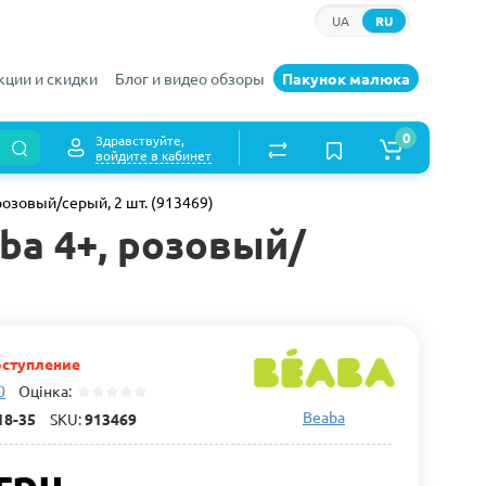
UA
RU
кции и скидки
Блог и видео обзоры
Пакунок малюка
0
Здравствуйте,
войдите в кабинет
озовый/серый, 2 шт. (913469)
a 4+, розовый/
ступление
0
Оцінка:
Beaba
18-35
SKU:
913469
грн