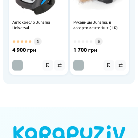
Автокресло Junama
Рукавицы Junama, в
Р
Universal
ассортименте 1шт (J-R)
(J
3
0
4 900 грн
1 700 грн
1