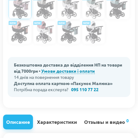
NEW
NEW
NEW
NEW
Безкоштовна доставка до відділення НП на товари
від 7000грн •
Умови доставки і оплати
14 днів на повернення товару
Доступна оплата карткою «Пакунок Малюка»
Потрібна порада експерта?
095 110 77 22
0
Описание
Характеристики
Отзывы и видео