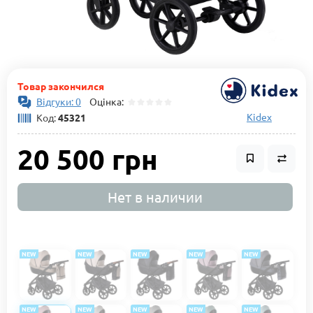
Товар закончился
Відгуки: 0
Оцінка:
Kidex
Код:
45321
20 500 грн
Нет в наличии
NEW
NEW
NEW
NEW
NEW
NEW
NEW
NEW
NEW
NEW