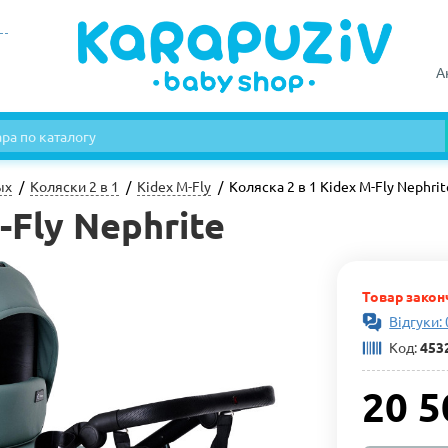
А
ых
Коляски 2 в 1
Kidex M-Fly
Коляска 2 в 1 Kidex M-Fly Nephrit
-Fly Nephrite
Товар закон
Відгуки: 
Код:
453
20 5