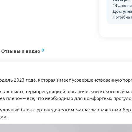
14 днів н
Доступна
Потрібна
0
Отзывы и видео
одель 2023 года, которая имеет усовершенствованную то
я люлька с терморегуляцией, органический кокосовый ма
ез плечо» – все, что необходимо для комфортных прогуло
лочный блок с ортопедическим матрасом с мягкими борт
дии.