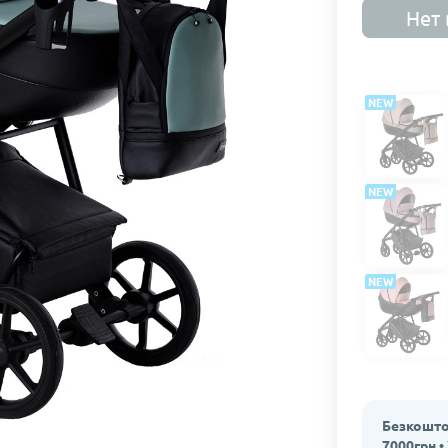
Нет 
NEW
NEW
NEW
Безкошто
7000грн •