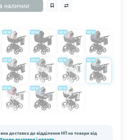
в наличии
NEW
NEW
NEW
NEW
NEW
NEW
NEW
NEW
NEW
NEW
NEW
вна доставка до відділення НП на товари від
Умови доставки і оплати