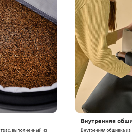
Внутренняя обш
трас, выполненный из
Внутренняя обшивка из