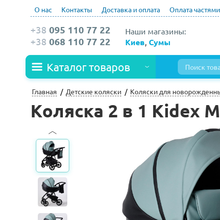
О нас
Контакты
Доставка и оплата
Оплата частями
+38
095 110 77 22
Наши магазины:
+38
068 110 77 22
Киев
,
Сумы
Каталог товаров
Главная
Детские коляски
Коляски для новорожденн
Коляска 2 в 1 Kidex M