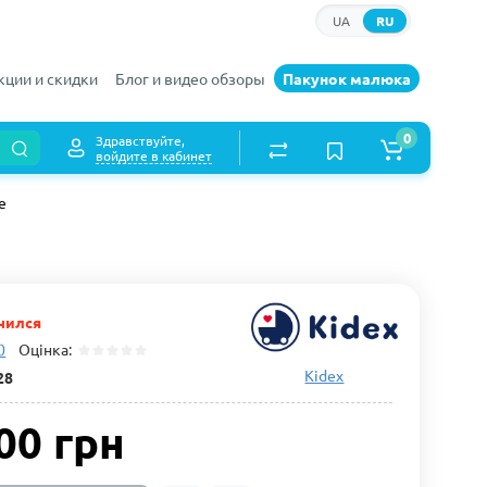
UA
RU
кции и скидки
Блог и видео обзоры
Пакунок малюка
0
Здравствуйте,
войдите в кабинет
e
чился
0
Оцінка:
Kidex
28
00 грн