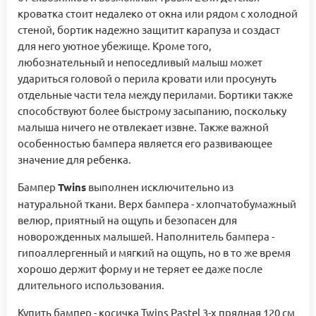
кроватка стоит недалеко от окна или рядом с холодной
стеной, бортик надежно защитит карапуза и создаст
для него уютное убежище. Кроме того,
любознательный и непоседливый малыш может
удариться головой о перила кровати или просунуть
отдельные части тела между перилами. Бортики также
способствуют более быстрому засыпанию, поскольку
малыша ничего не отвлекает извне. Также важной
особенностью бампера является его развивающее
значение для ребенка.
Бампер
Twins
выполнен исключительно из
натуральной ткани. Верх бампера - хлопчатобумажный
велюр, приятный на ощупь и безопасен для
новорожденных малышей. Наполнитель бампера -
гипоаллергенный и мягкий на ощупь, но в то же время
хорошо держит форму и не теряет ее даже после
длительного использования.
Купить бампер - косичка Twins Pastel 3-х прядная 120 см