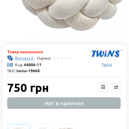
Товар закончился
Відгуки: 0
Оцінка:
Twins
Код:
44886-11
SKU:
twins-19668
750 грн
Нет в наличии