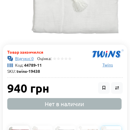
Товар закончился
Відгуки: 0
Оцінка:
Twins
Код:
44789-11
SKU:
twins-19438
940 грн
Нет в наличии