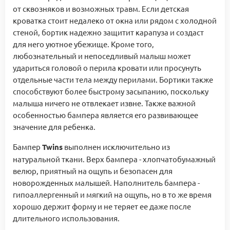
от сквозняков и возможных травм. Если детская
кроватка стоит недалеко от окна или рядом с холодной
стеной, бортик надежно защитит карапуза и создаст
для него уютное убежище. Кроме того,
любознательный и непоседливый малыш может
удариться головой о перила кровати или просунуть
отдельные части тела между перилами. Бортики также
способствуют более быстрому засыпанию, поскольку
малыша ничего не отвлекает извне. Также важной
особенностью бампера является его развивающее
значение для ребенка.
Бампер
Twins
выполнен исключительно из
натуральной ткани. Верх бампера - хлопчатобумажный
велюр, приятный на ощупь и безопасен для
новорожденных малышей. Наполнитель бампера -
гипоаллергенный и мягкий на ощупь, но в то же время
хорошо держит форму и не теряет ее даже после
длительного использования.