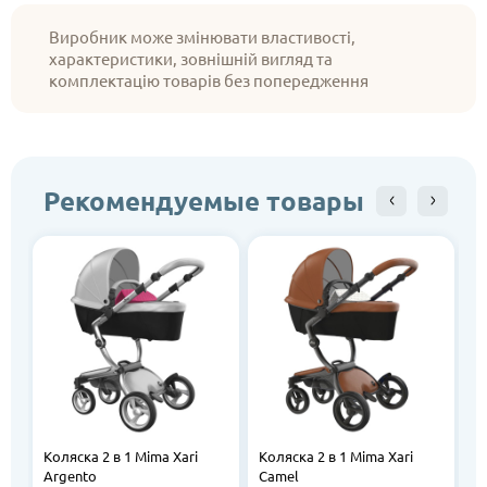
Виробник може змінювати властивості,
характеристики, зовнішній вигляд та
комплектацію товарів без попередження
Рекомендуемые товары
Коляска 2 в 1 Mima Xari
Коляска 2 в 1 Mima Xari
К
Argento
Camel
S