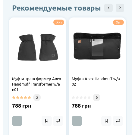
Рекомендуемые товары
Хит
Хит
Муфта-трансформер Anex
Муфта Anex Handmuff w/a
З
Handmuff Transformer w/a
02
F
n01
2
0
788 грн
788 грн
1