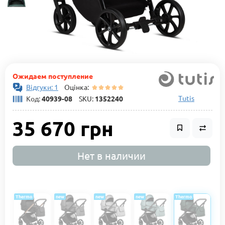
Ожидаем поступление
Відгуки: 1
Оцінка:
Tutis
Код:
40939-08
SKU:
1352240
35 670 грн
Нет в наличии
Thermo
new
new
new
Thermo