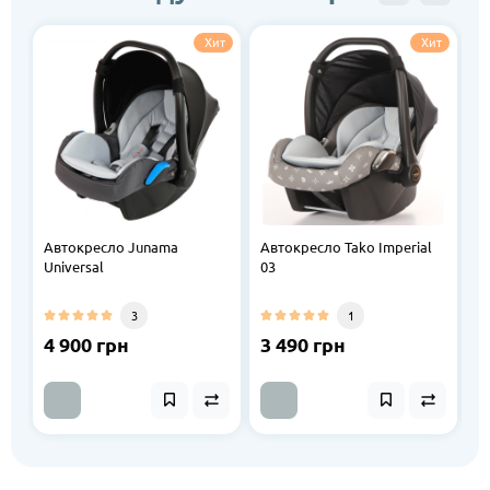
Хит
Хит
Автокресло Junama
Автокресло Tako Imperial
А
Universal
03
D
3
1
4 900 грн
3 490 грн
3