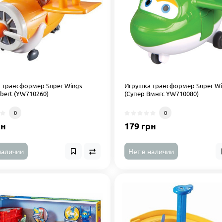
 трансформер Super Wings
Игрушка трансформер Super Wi
lbert (YW710260)
(Супер Вмнгс YW710080)
0
0
рн
179 грн
наличии
Нет в наличии