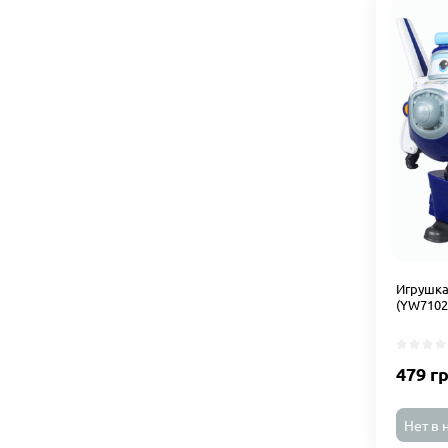
Игрушка
(YW7102
479 г
Нет в 