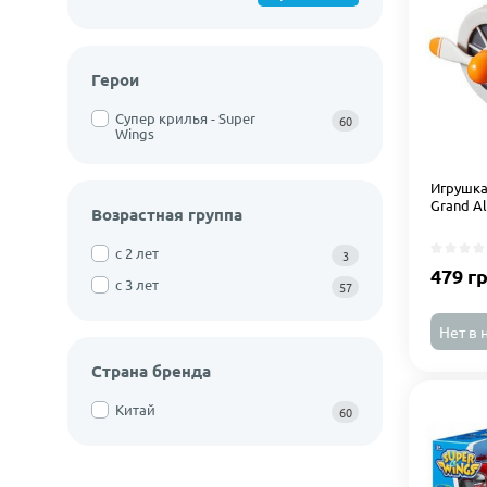
Герои
Супер крилья - Super
60
Wings
Игрушка
Grand A
Возрастная группа
с 2 лет
3
479 г
с 3 лет
57
Нет в 
Страна бренда
Китай
60