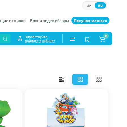
UA
RU
кции и скидки
Блог и видео обзоры
Пакунок малюка
0
Здравствуйте,
войдите в кабинет