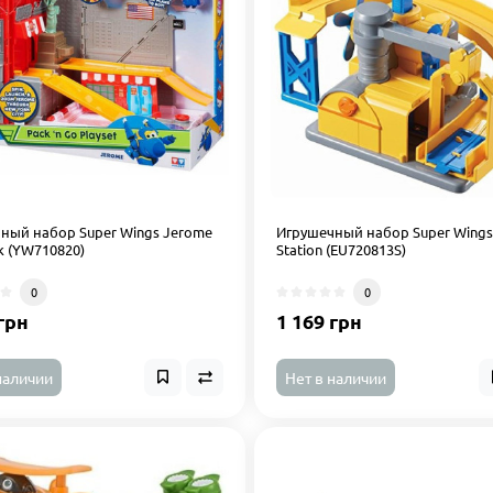
ный набор Super Wings Jerome
Игрушечный набор Super Wings
k (YW710820)
Station (EU720813S)
0
0
грн
1 169 грн
наличии
Нет в наличии