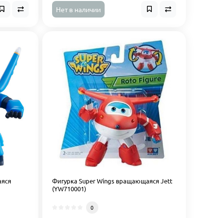
Нет в наличии
аяся
Фигурка Super Wings вращающаяся Jett
(YW710001)
0