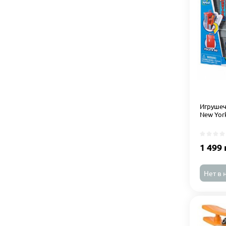
Игрушеч
New Yor
1 499 
Нет в 