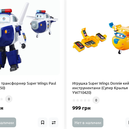
 трансформер Super Wings Paul
Игрушка Super Wings Donnie кей
50)
инструментами (Супер Крылья
YW710420)
0
0
рн
999 грн
наличии
Нет в наличии