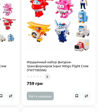
s
Игрушечный набор фигурок-
Crew
трансформеров Super Wings Flight Crew
(YW710650A)
0
759 грн
Нет в наличии