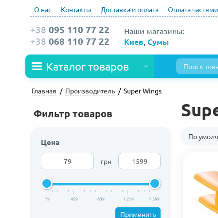
О нас
Контакты
Доставка и оплата
Оплата частями
+38
095 110 77 22
Наши магазины:
+38
068 110 77 22
Киев
,
Сумы
Каталог товаров
Главная
Производитель
Super Wings
Sup
Фильтр товаров
По умол
Цена
грн
79
459
839
1 219
1 599
Применить