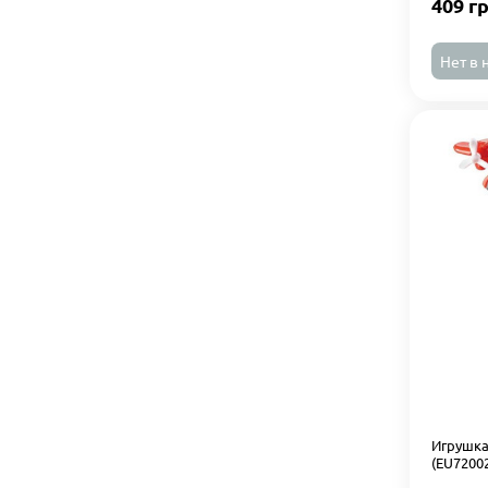
409 г
Нет в 
Игрушка
(EU7200