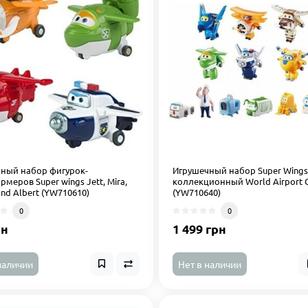
ный набор фигурок-
Игрушечный набор Super Wing
меров Super wings Jett, Mira,
коллекционный World Airport 
and Albert (YW710610)
(YW710640)
0
0
рн
1 499 грн
наличии
Нет в наличии