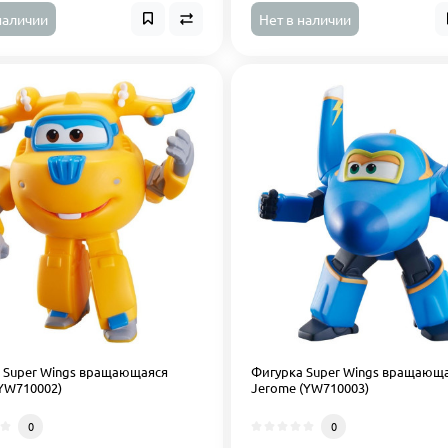
наличии
Нет в наличии
 Super Wings вращающаяся
Фигурка Super Wings вращающ
(YW710002)
Jerome (YW710003)
0
0