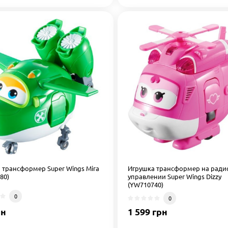
 трансформер Super Wings Mira
Игрушка трансформер на ради
80)
управлении Super Wings Dizzy
(YW710740)
0
0
рн
1 599 грн