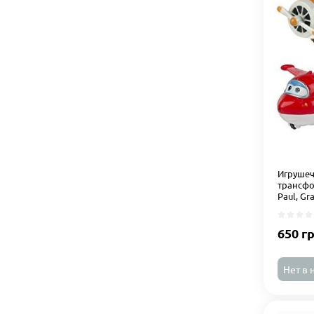
Игрушеч
трансфор
Paul, Gr
650 г
Нет в 