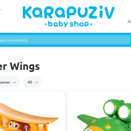
А
er Wings
чанию
40