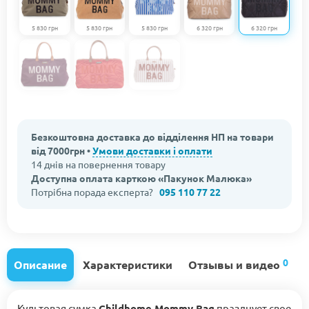
5 830 грн
5 830 грн
5 830 грн
6 320 грн
6 320 грн
Безкоштовна доставка до відділення НП на товари
від 7000грн •
Умови доставки і оплати
14 днів на повернення товару
Доступна оплата карткою «Пакунок Малюка»
Потрібна порада експерта?
095 110 77 22
0
Описание
Характеристики
Отзывы и видео
Культовая сумка
Childhome Mommy Bag
празднует свое