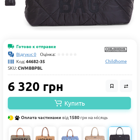
Готово к отправке
Відгуки: 0
Оцінка:
Childhome
Код:
44682-35
SKU:
CWMBBPBL
6 320 грн
Купить
Оплата частинами
від
1580
грн на місяць