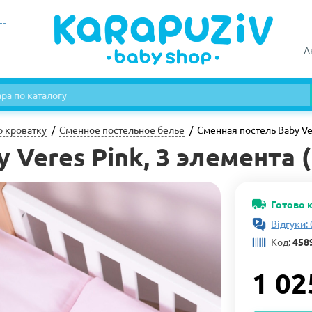
А
ю кроватку
Сменное постельное белье
Сменная постель Baby Ver
Veres Pink, 3 элемента (
Готово 
Відгуки: 
Код:
458
1 02