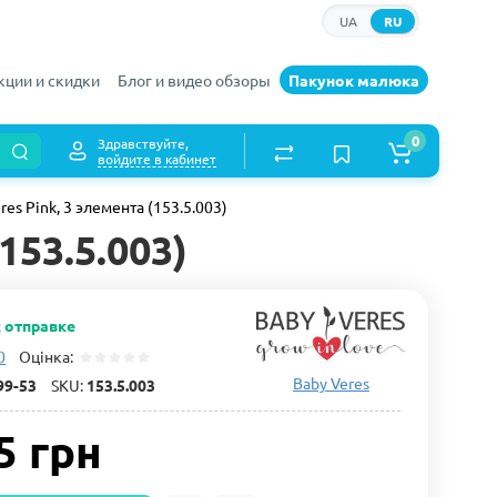
UA
RU
кции и скидки
Блог и видео обзоры
Пакунок малюка
0
Здравствуйте,
войдите в кабинет
es Pink, 3 элемента (153.5.003)
153.5.003)
к отправке
0
Оцінка:
Baby Veres
99-53
SKU:
153.5.003
5 грн