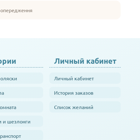
 попередження
ории
Личный кабинет
коляски
Личный кабинет
ла
История заказов
комната
Список желаний
и и шезлонги
транспорт