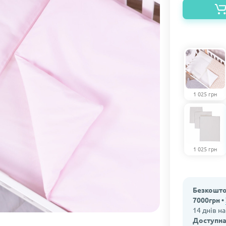
1 025 грн
1 025 грн
Безкошто
7000грн •
14 днів н
Доступна