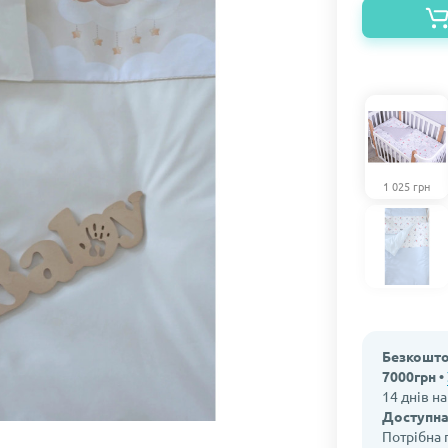
1 025 грн
Безкошто
7000грн •
14 днів н
Доступна
Потрібна