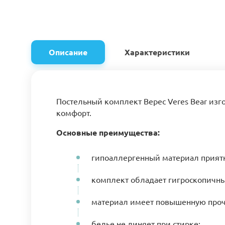
Описание
Характеристики
Постельный комплект Верес Veres Bear изг
комфорт.
Основные преимущества:
гипоаллергенный материал приятн
комплект обладает гигроскопичн
материал имеет повышенную проч
белье не линяет при стирке;