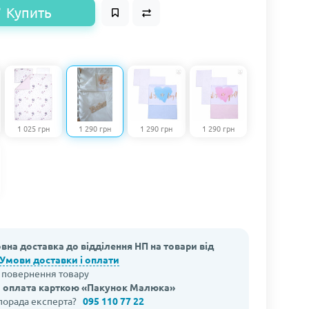
Купить
1 025 грн
1 290 грн
1 290 грн
1 290 грн
вна доставка до відділення НП на товари від
Умови доставки і оплати
а повернення товару
 оплата карткою «Пакунок Малюка»
 порада експерта?
095 110 77 22