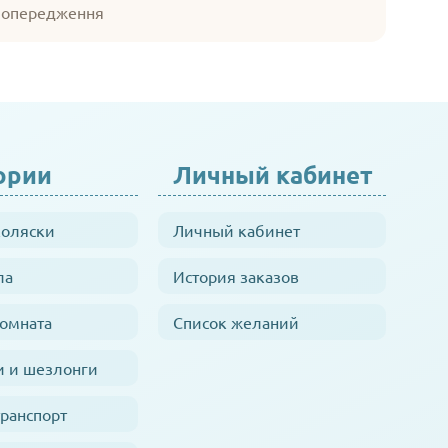
 попередження
ории
Личный кабинет
коляски
Личный кабинет
ла
История заказов
комната
Список желаний
и и шезлонги
транспорт