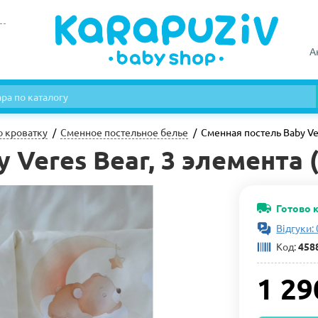
А
ю кроватку
Сменное постельное белье
Сменная постель Baby Ver
Veres Bear, 3 элемента (
Готово 
Відгуки: 
Код:
458
1 29