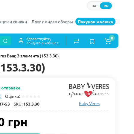
UA
RU
кции и скидки
Блог и видео обзоры
Пакунок малюка
0
Здравствуйте,
войдите в кабинет
es Bear, 3 элемента (153.3.30)
153.3.30)
к отправке
0
Оцінка:
Baby Veres
87-53
SKU:
153.3.30
0 грн