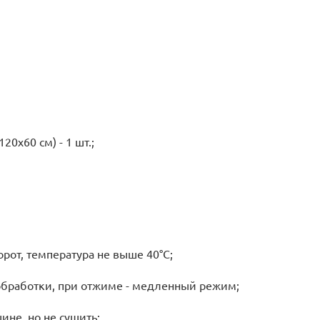
20х60 см) - 1 шт.;
рот, температура не выше 40°C;
обработки, при отжиме - медленный режим;
не, но не сушить;