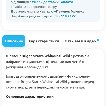
від 7000грн •
Умови доставки і оплати
14 днів на повернення товару
Доступна оплата карткою «Пакунок Малюка»
Потрібна порада експерта?
095 110 77 22
0
Описание
Характеристики
Отзывы и видео
Шезлонг
Bright Starts Whimsical Wild
с режимом
вибрации и звуковыми эффектами для детей от
рождения и весом до 9 кг.
Благодаря современному дизайну и функционалу,
шезлонг Bright Starts Whimsical Wild успокоит перед
сном и порадует в период активности малыша.
Основные характеристики: