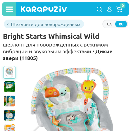
0
Шезлонги для новорожденных
UA
RU
Bright Starts Whimsical Wild
шезлонг для новорожденных с режимом
Дикие
вибрации и звуковыим эффектами •
звери (11805)