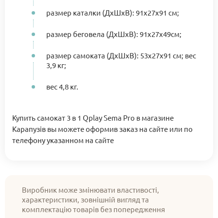
размер каталки (ДхШхВ): 91х27х91 см;
размер беговела (ДхШхВ): 91х27х49см;
размер самоката (ДхШхВ): 53х27х91 см; вес
3,9 кг;
вес 4,8 кг.
Купить самокат 3 в 1 Qplay Sema Pro в магазине
Карапузів вы можете оформив заказ на сайте или по
телефону указанном на сайте
Виробник може змінювати властивості,
характеристики, зовнішній вигляд та
комплектацію товарів без попередження