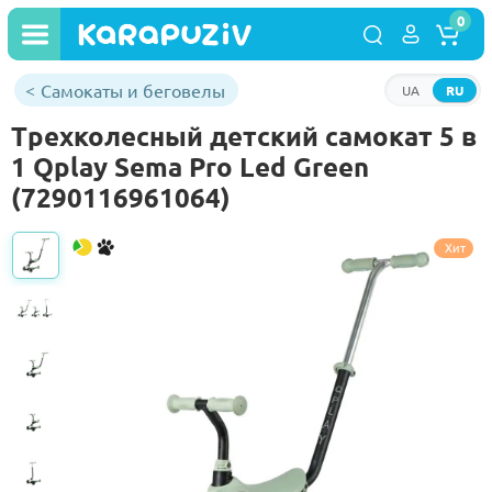
0
Самокаты и беговелы
UA
RU
Трехколесный детский самокат 5 в
1 Qplay Sema Pro Led Green
(7290116961064)
Хит