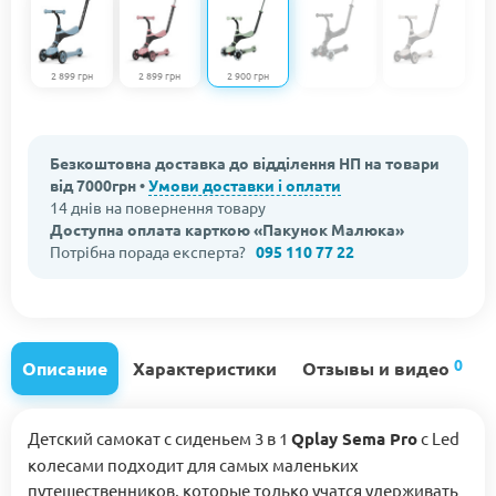
2 899 грн
2 899 грн
2 900 грн
Безкоштовна доставка до відділення НП на товари
від 7000грн •
Умови доставки і оплати
14 днів на повернення товару
Доступна оплата карткою «Пакунок Малюка»
Потрібна порада експерта?
095 110 77 22
0
Описание
Характеристики
Отзывы и видео
Детский самокат с сиденьем 3 в 1
Qplay Sema Pro
с Led
колесами подходит для самых маленьких
путешественников, которые только учатся удерживать