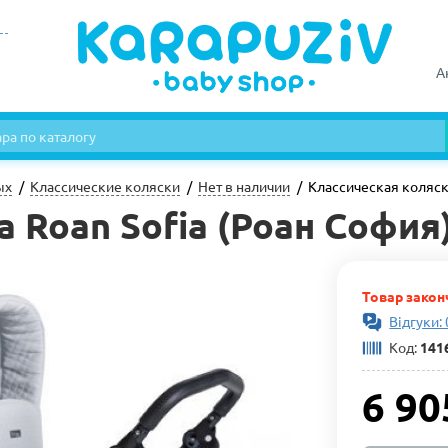
А
ых
Классические коляски
Нет в наличии
Классическая коляск
 Roan Sofia (Роан София
Товар закон
Відгуки: 
Код:
141
6 90