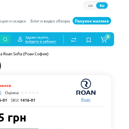
UA
RU
кции и скидки
Блог и видео обзоры
Пакунок малюка
0
Здравствуйте,
войдите в кабинет
а Roan Sofia (Роан София)
)
чился
0
Оцінка:
Roan
6-01
SKU:
1416-01
5 грн