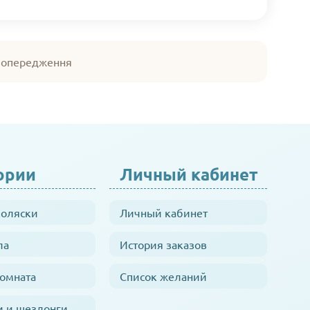
 попередження
ории
Личный кабинет
коляски
Личный кабинет
ла
История заказов
комната
Список желаний
и и шезлонги