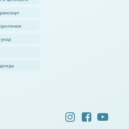
транспорт
кормления
 уход
одежда