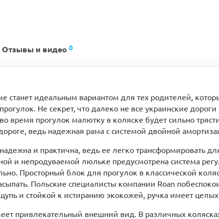
0
Отзывы и видео
аме станет идеальным вариантом для тех родителей, котор
огулок. Не секрет, что далеко не все украинские дороги 
о время прогулок малютку в коляске будет сильно трясти.
дороге, ведь надежная рама с системой двойной амортиза
, надежна и практична, ведь ее легко трансформировать д
ной и непродуваемой люльке предусмотрена система регу
льно. Просторный блок для прогулок в классической коля
засыпать. Польские специалисты компании Roan побеспоко
щупь и стойкой к истиранию экокожей, ручка имеет целых
меет привлекательный внешний вид. В различных коляска