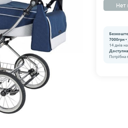
Нет 
Безкошто
7000грн •
14 днів н
Доступна
Потрібна