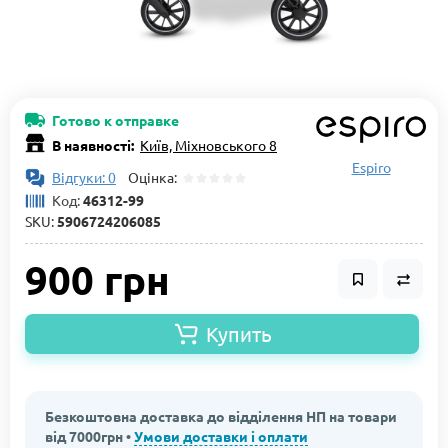
Готово к отправке
В наявності:
Київ, Міхновського 8
Espiro
Відгуки: 0
Оцінка:
Код:
46312-99
SKU:
5906724206085
900 грн
Купить
Безкоштовна доставка до відділення НП на товари
від 7000грн •
Умови доставки і оплати