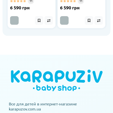
11
11
6 590 грн
6 590 грн
6
Все для детей в интернет-магазине
karapuzov.com.ua