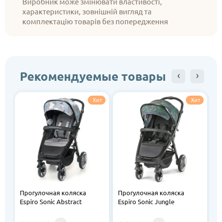
Виробник може змінювати властивості,
характеристики, зовнішній вигляд та
комплектацію товарів без попередження
Рекомендуемые товары
Хит
Хит
Прогулочная коляска
Прогулочная коляска
П
Espiro Sonic Abstract
Espiro Sonic Jungle
E