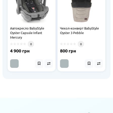
Автокресло BabyStyle
Чехол-конверт BabyStyle
А
Oyster Capsule Infant
Oyster 3 Pebble
3
Mercury
C
0
0
4 900 грн
800 грн
7