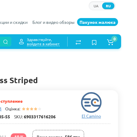
UA
RU
кции и скидки
Блог и видео обзоры
Пакунок малюка
0
Здравствуйте,
войдите в кабинет
ss Striped
ступление
3
Оцінка:
El Camino
85-55
SKU:
6903317616206
рн
-10 %
Ваша cкидка
586 грн