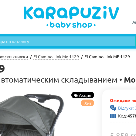
А
ляски книжки
El Camino Link Me 1129
El Camino Link ME 1129
9
Mo
 автоматическим складыванием •
Акция
Ожидаем по
Хит
Відгуки: 
Код:
457
5 858 г