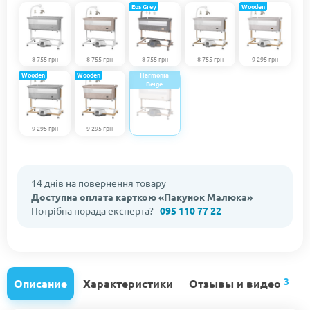
Eos Grey
Wooden
8 755 грн
8 755 грн
8 755 грн
8 755 грн
9 295 грн
Wooden
Wooden
Harmonia
Beige
9 295 грн
9 295 грн
14 днів на повернення товару
Доступна оплата карткою «Пакунок Малюка»
Потрібна порада експерта?
095 110 77 22
3
Описание
Характеристики
Отзывы и видео