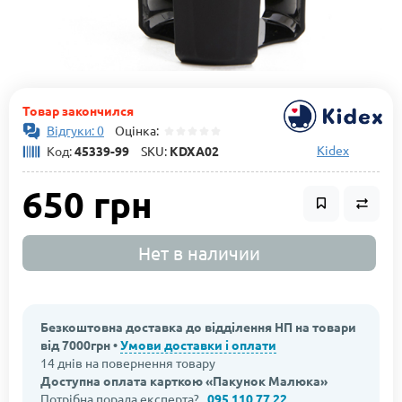
Товар закончился
Відгуки: 0
Оцінка:
Kidex
Код:
45339-99
SKU:
KDXA02
650 грн
Нет в наличии
Безкоштовна доставка до відділення НП на товари
від 7000грн •
Умови доставки і оплати
14 днів на повернення товару
Доступна оплата карткою «Пакунок Малюка»
Потрібна порада експерта?
095 110 77 22