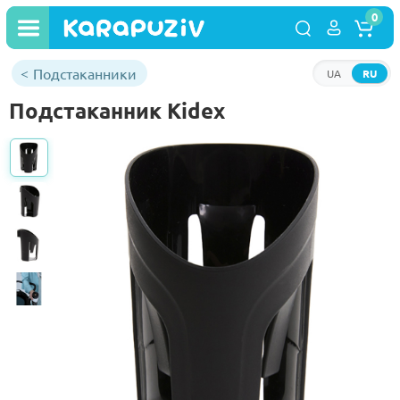
0
Подстаканники
UA
RU
Подстаканник Kidex