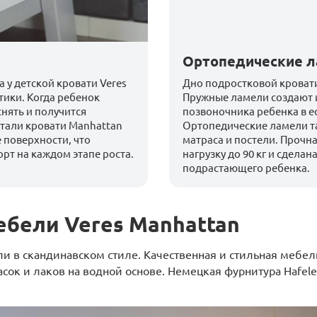
Ортопедические 
 у детской кровати Veres
Дно подростковой кровати
ики. Когда ребенок
Пружные ламели создают 
нять и получится
позвоночника ребенка в е
етали кровати Manhattan
Ортопедические ламели т
 поверхности, что
матраса и постели. Прочна
рт на каждом этапе роста.
нагрузку до 90 кг и сделан
подрастающего ребенка.
ебели Veres Manhattan
и в скандинавском стиле. Качественная и стильная мебел
асок и лаков на водной основе. Немецкая фурнитура Hafel