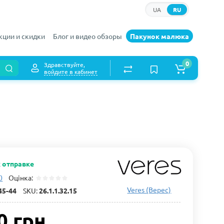
UA
RU
кции и скидки
Блог и видео обзоры
Пакунок малюка
0
Здравствуйте,
войдите в кабинет
к отправке
0
Оцінка:
Veres (Верес)
45-44
SKU:
26.1.1.32.15
0 грн