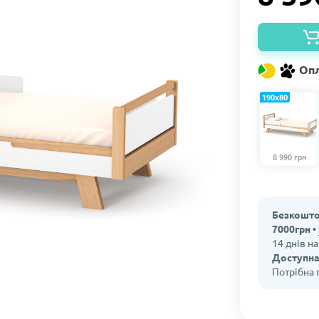
Опл
190х80
8 990 грн
Безкошто
7000грн •
14 днів н
Доступна
Потрібна