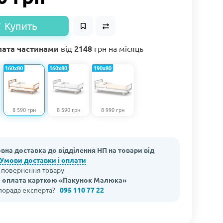
Купить
ата частинами
від
2148
грн на місяць
160х80
160х80
190х80
8 590 грн
8 590 грн
8 990 грн
вна доставка до відділення НП на товари від
Умови доставки і оплати
а повернення товару
 оплата карткою «Пакунок Малюка»
 порада експерта?
095 110 77 22