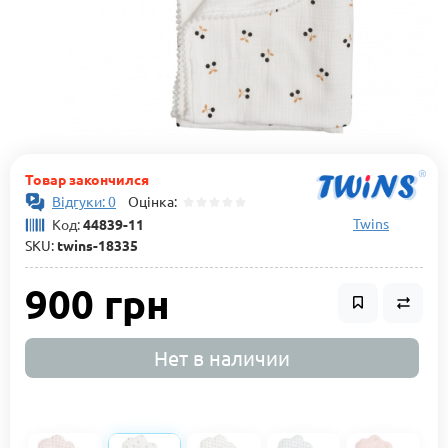
Товар закончился
Відгуки: 0
Оцінка:
Twins
Код:
44839-11
SKU:
twins-18335
900 грн
Нет в наличии