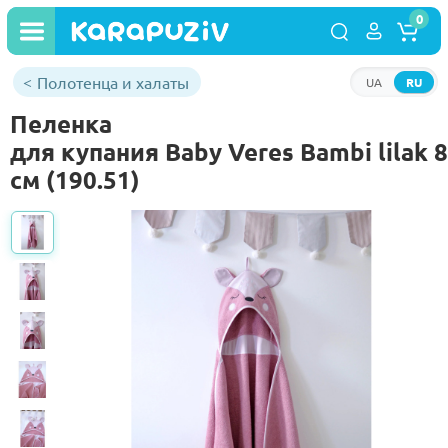
0
Полотенца и халаты
UA
RU
Пеленка
для купания Baby Veres Bambi lilak 
см (190.51)