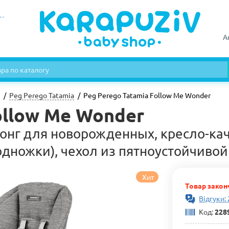
А
Peg Perego Tatamia
Peg Perego Tatamia Follow Me Wonder
ollow Me Wonder
онг для новорожденных, кресло-кач
дножки), чехол из пятноустойчивой
Хит
Товар закон
Відгуки: 
Код:
228