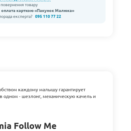
а повернення товару
 оплата карткою «Пакунок Малюка»
 порада експерта?
095 110 77 22
удобством каждому малышу гарантирует
в одном - шезлонг, механическую качель и
ia Follow Me