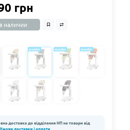
90 грн
в наличии
wonder
wonder
wonder
вна доставка до відділення НП на товари від
Умови доставки і оплати