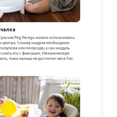
ачалка
стульчик Peg Perego можно использовать
о центра. Спинку модуля необходимо
полулежа или полусидя, а сам модуль
и снять его с фиксации. Механическую
ть, пока малыш не достигнет веса 9 кг.