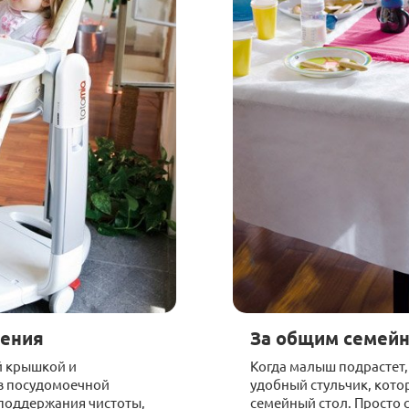
ления
За общим семей
й крышкой и
Когда малыш подрастет,
в посудомоечной
удобный стульчик, кото
поддержания чистоты,
семейный стол. Просто 