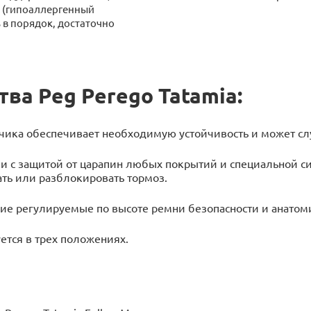
и (гипоаллергенный
 в порядок, достаточно
а Peg Perego Tatamia:
чика обеспечивает необходимую устойчивость и может с
и с защитой от царапин любых покрытий и специальной с
ть или разблокировать тормоз.
нние регулируемые по высоте ремни безопасности и анато
ется в трех положениях.