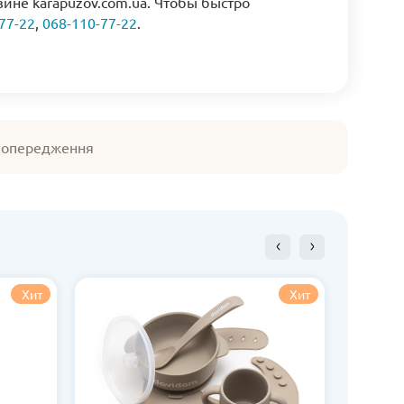
зине karapuzov.com.ua. Чтобы быстро
77-22
,
068-110-77-22
.
 попередження
Хит
Хит