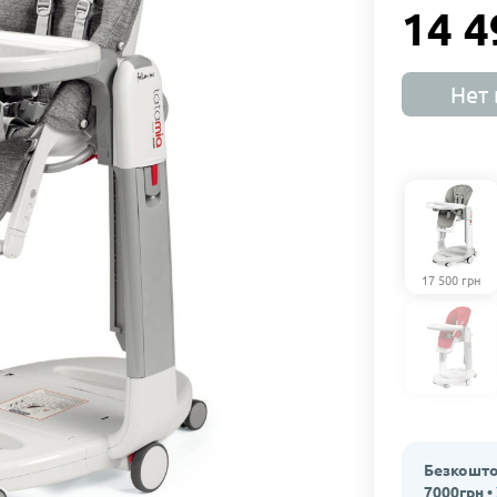
14 4
Нет 
17 500 грн
Безкошто
7000грн •