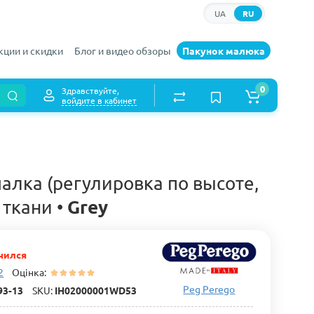
UA
RU
кции и скидки
Блог и видео обзоры
Пакунок малюка
0
Здравствуйте,
войдите в кабинет
алка (регулировка по высоте,
Grey
 ткани •
чился
2
Оцінка:
Peg Perego
93-13
SKU:
IH02000001WD53