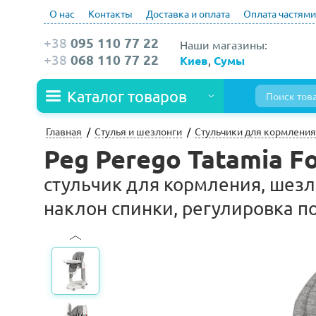
О нас
Контакты
Доставка и оплата
Оплата частями
+38
095 110 77 22
Наши магазины:
+38
068 110 77 22
Киев
,
Сумы
Каталог товаров
Главная
Стулья и шезлонги
Стульчики для кормления
Peg Perego Tatamia F
стульчик для кормления, шезл
наклон спинки, регулировка по