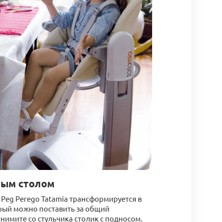
ным столом
 Peg Perego Tatamia трансформируется в
рый можно поставить за общий
снимите со стульчика столик с подносом.