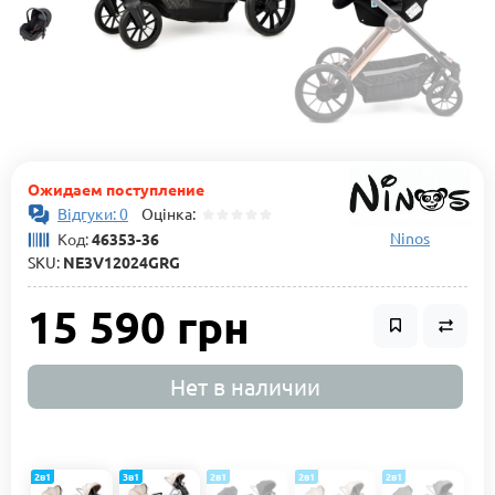
Ожидаем поступление
Відгуки: 0
Оцінка:
Ninos
Код:
46353-36
SKU:
NE3V12024GRG
15 590 грн
Нет в наличии
2в1
3в1
2в1
2в1
2в1