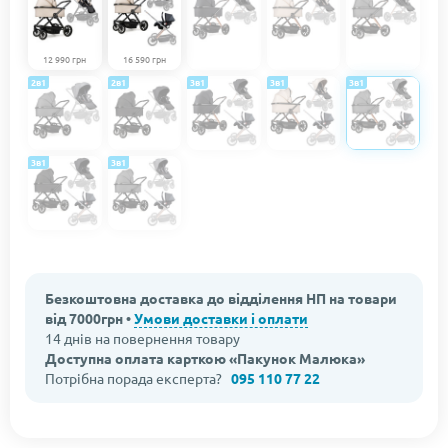
12 990 грн
16 590 грн
2в1
2в1
3в1
3в1
3в1
3в1
3в1
Безкоштовна доставка до відділення НП на товари
від 7000грн •
Умови доставки і оплати
14 днів на повернення товару
Доступна оплата карткою «Пакунок Малюка»
Потрібна порада експерта?
095 110 77 22