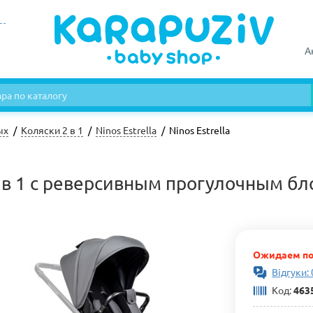
А
ых
Коляски 2 в 1
Ninos Estrella
Ninos Estrella
3 в 1 с реверсивным прогулочным б
Ожидаем по
Відгуки: 
Код:
463