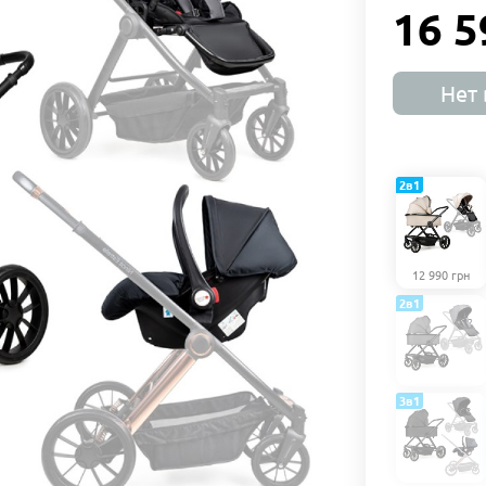
16 5
Нет 
2в1
12 990 грн
2в1
3в1