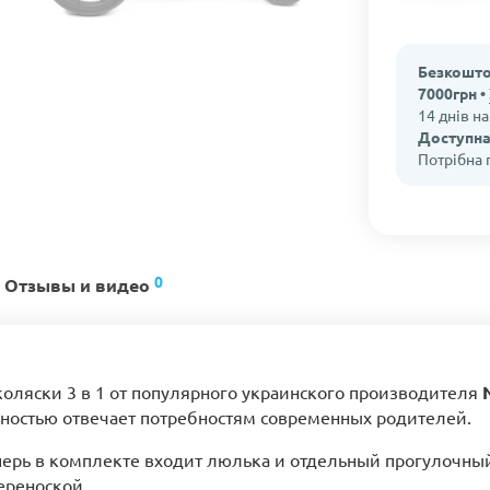
Безкошто
7000грн •
14 днів н
Доступна
Потрібна
0
Отзывы и видео
оляски 3 в 1 от популярного украинского производителя
лностью отвечает потребностям современных родителей.
ерь в комплекте входит люлька и отдельный прогулочный 
ереноской.