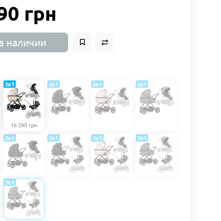
90 грн
в наличии
3в1
2в1
2в1
2в1
16 590 грн
2в1
3в1
3в1
3в1
3в1