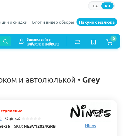
UA
RU
кции и скидки
Блог и видео обзоры
Пакунок малюка
0
Здравствуйте,
войдите в кабинет
Grey
локом и автолюлькой •
ступление
0
Оцінка:
Ninos
56-36
SKU:
NE3V12024GRB