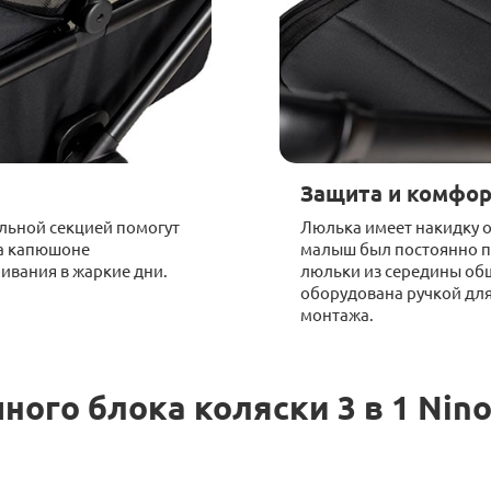
Защита и комфо
льной секцией помогут
Люлька имеет накидку о
На капюшоне
малыш был постоянно п
ивания в жаркие дни.
люльки из середины об
оборудована ручкой для
монтажа.
ого блока коляски 3 в 1 Ninos