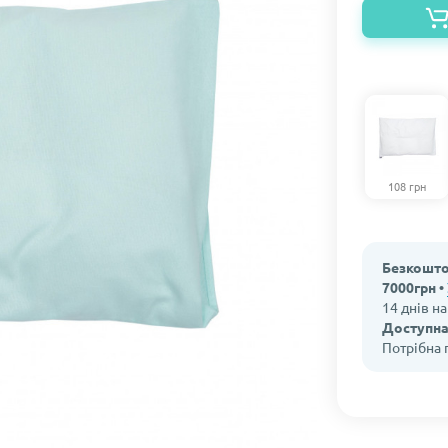
108 грн
Безкошто
7000грн •
14 днів н
Доступна
Потрібна