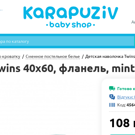
А
ю кроватку
Сменное постельное белье
Детская наволочка Twins
ins 40х60, фланель, mint
Готово 
Відгуки: 
Код:
456
108 