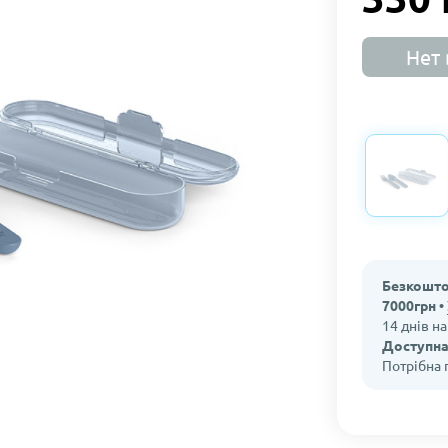
Нет 
Безкошто
7000грн •
14 днів н
Доступна
Потрібна