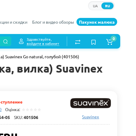
UA
RU
кции и скидки
Блог и видео обзоры
Пакунок малюка
0
Здравствуйте,
войдите в кабинет
 Suavinex Go natural, голубой (401506)
а, вилка) Suavinex
ступление
0
Оцінка:
Suavinex
54-05
SKU:
401506
грн