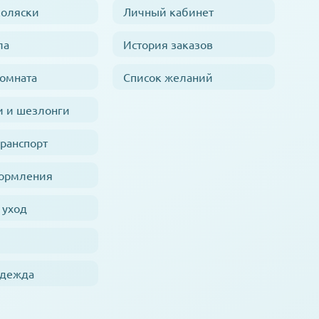
коляски
Личный кабинет
ла
История заказов
комната
Список желаний
и и шезлонги
транспорт
кормления
 уход
одежда