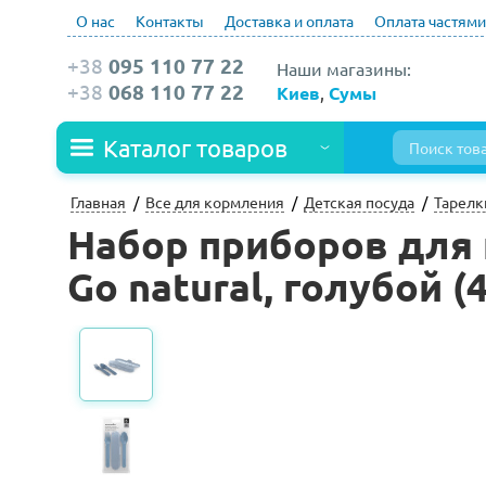
О нас
Контакты
Доставка и оплата
Оплата частями
+38
095 110 77 22
Наши магазины:
+38
068 110 77 22
Киев
,
Сумы
Каталог товаров
Главная
Все для кормления
Детская посуда
Тарелк
Набор приборов для 
Go natural, голубой (