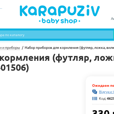
А
и и приборы
Набор приборов для кормления (футляр, ложка, вилка)
кормления (футляр, ложк
401506)
Ожидаем по
Відгуки: 
Код:
462
330 