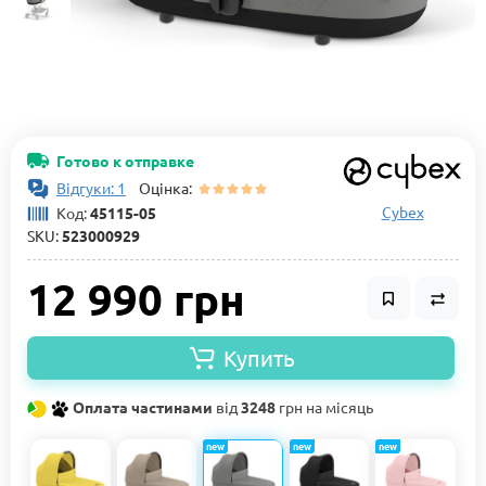
Готово к отправке
Відгуки: 1
Оцінка:
Cybex
Код:
45115-05
SKU:
523000929
12 990 грн
Купить
Оплата частинами
від
3248
грн на місяць
new
new
new