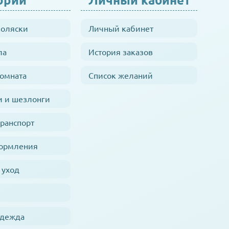
коляски
Личный кабинет
ла
История заказов
комната
Список желаний
и и шезлонги
транспорт
кормления
 уход
одежда