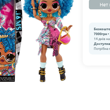
Нет 
Безкошто
7000грн •
14 днів н
Доступна
Потрібна