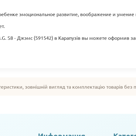
 в ребенке эмоциональное развитие, воображение и умение 
т.
O.M.G. S8 - Джэмс (591542) в Карапузів вы можете оформив з
теристики, зовнішній вигляд та комплектацію товарів без
Информация
Катег