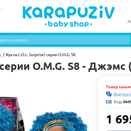
А
ы
Кукла L.O.L. Surprise! серии O.M.G. S8
! серии O.M.G. S8 - Джэмс 
Товар закон
Відгуки: 
Код:
444
1 69