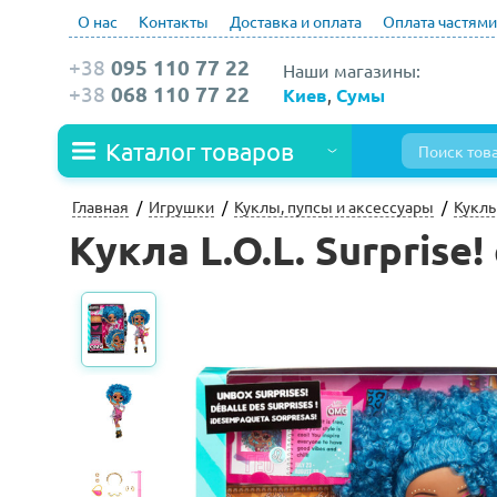
О нас
Контакты
Доставка и оплата
Оплата частями
+38
095 110 77 22
Наши магазины:
+38
068 110 77 22
Киев
,
Сумы
Каталог товаров
Главная
Игрушки
Куклы, пупсы и аксессуары
Кукл
Кукла L.O.L. Surprise