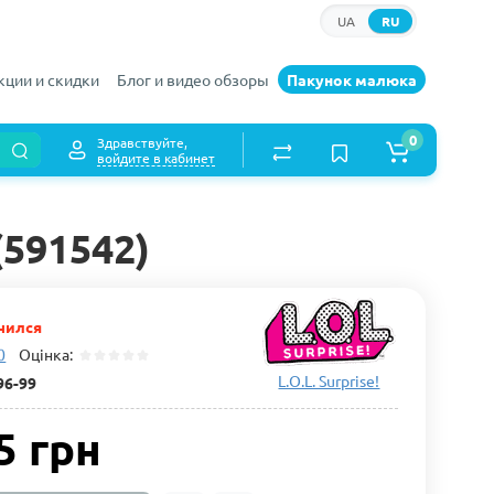
UA
RU
кции и скидки
Блог и видео обзоры
Пакунок малюка
0
Здравствуйте,
войдите в кабинет
(591542)
чился
0
Оцінка:
L.O.L. Surprise!
96-99
5 грн