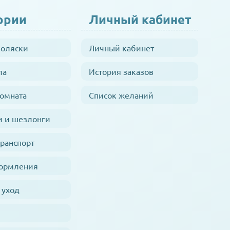
ории
Личный кабинет
коляски
Личный кабинет
ла
История заказов
комната
Список желаний
и и шезлонги
транспорт
кормления
 уход