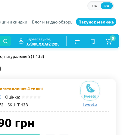
UA
RU
кции и скидки
Блог и видео обзоры
Пакунок малюка
0
Здравствуйте,
войдите в кабинет
, натуральный (Т 133)
)
виготовлення 4 тижні
0
Оцінка:
Tweeto
72
SKU:
Т 133
90 грн