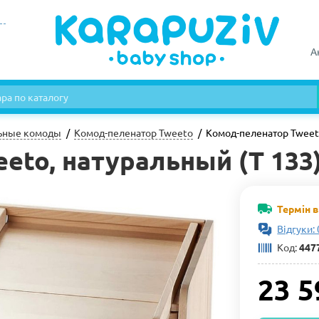
А
ьные комоды
Комод-пеленатор Tweeto
Комод-пеленатор Tweeto
eto, натуральный (Т 133
Термін 
Відгуки: 
Код:
447
23 5