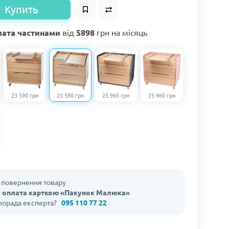
Купить
ата частинами
від
5898
грн на місяць
23 590 грн
23 590 грн
25 960 грн
25 960 грн
а повернення товару
 оплата карткою «Пакунок Малюка»
 порада експерта?
095 110 77 22