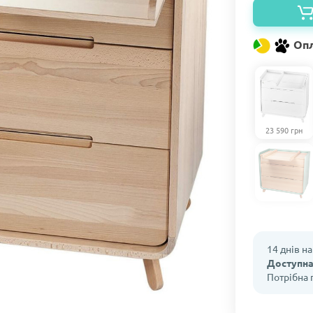
Опл
23 590 грн
14 днів н
Доступна
Потрібна