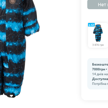
Нет 
р.62
3 876 грн
Безкошто
7000грн •
14 днів н
Доступна
Потрібна