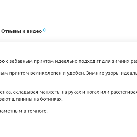
0
Отзывы и видео
oo
с забавным принтом идеально подходит для зимних ра
ым принтом великолепен и удобен. Зимние узоры идеаль
енка, складывая манжеты на руках и ногах или расстегива
вают штанины на ботинках.
заметным в темноте.