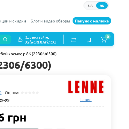
UA
RU
кции и скидки
Блог и видео обзоры
Пакунок малюка
0
Здравствуйте,
войдите в кабинет
бой космос р.86 (22306/6300)
2306/6300)
0
Оцінка:
Lenne
29-99
6 грн