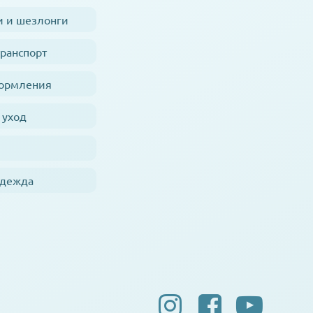
и и шезлонги
транспорт
кормления
 уход
одежда