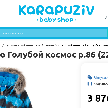
А
х
Теплые комбинезоны
Lenne Zoo
Комбинезон Lenne Zoo Голу
 Голубой космос р.86 (2
-
Відгуки: 
Код:
382
3 87