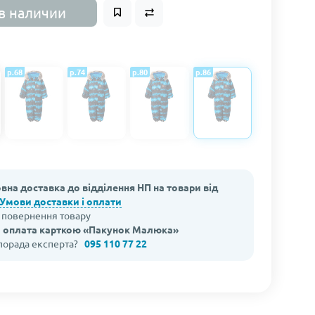
в наличии
р.68
р.74
р.80
р.86
вна доставка до відділення НП на товари від
Умови доставки і оплати
а повернення товару
 оплата карткою «Пакунок Малюка»
 порада експерта?
095 110 77 22