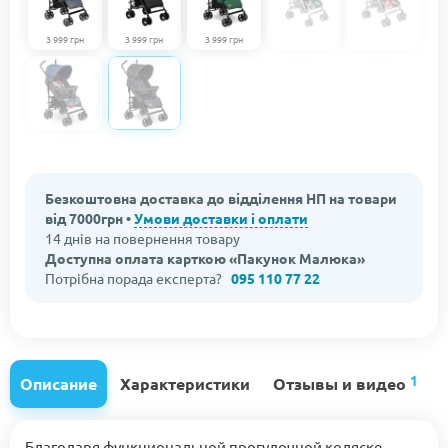
3 999 грн
3 999 грн
3 999 грн
Безкоштовна доставка до відділення НП на товари
від 7000грн •
Умови доставки і оплати
14 днів на повернення товару
Доступна оплата карткою «Пакунок Малюка»
Потрібна порада експерта?
095 110 77 22
1
Описание
Характеристики
Отзывы и видео
Благодаря функциональной прогулочной коляске-