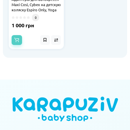
Maxi Cosi, Cybex на детскую
коляску Espiro Only, Yoga
0
1 000 грн