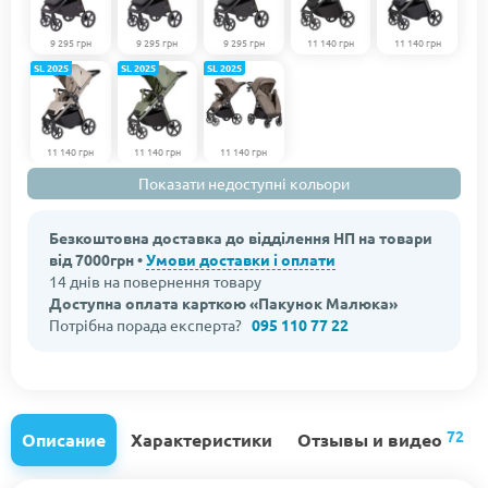
9 295 грн
9 295 грн
9 295 грн
11 140 грн
11 140 грн
SL 2025
SL 2025
SL 2025
11 140 грн
11 140 грн
11 140 грн
Показати недоступні кольори
Безкоштовна доставка до відділення НП на товари
від 7000грн •
Умови доставки і оплати
14 днів на повернення товару
Доступна оплата карткою «Пакунок Малюка»
Потрібна порада експерта?
095 110 77 22
72
Описание
Характеристики
Отзывы и видео