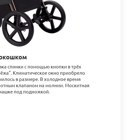
 окошком
ка спинки с помощью кнопки в трёх
лёжа". Климатическое окно приобрело
илось в размере. В холодное время
плотным клапаном на молнии. Москитная
рмашке под подножкой.