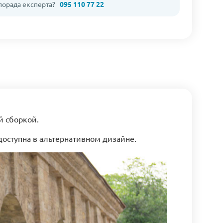
 порада експерта?
095 110 77 22
й сборкой.
 доступна в альтернативном дизайне.