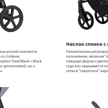
Наклон спинки с
обых усилий снимается
Механическая регулиров
 со стойким
положениях, включая "
ion Total Black + Black
изящную форму и увелич
и эргономикой, но и
года оно закрывается 
м.
сетка в "секретном" ка