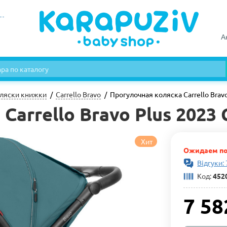
А
ляски книжки
Carrello Bravo
Прогулочная коляска Carrello Bravo
arrello Bravo Plus 2023 
Хит
Ожидаем по
Відгуки:
Код:
452
7 58