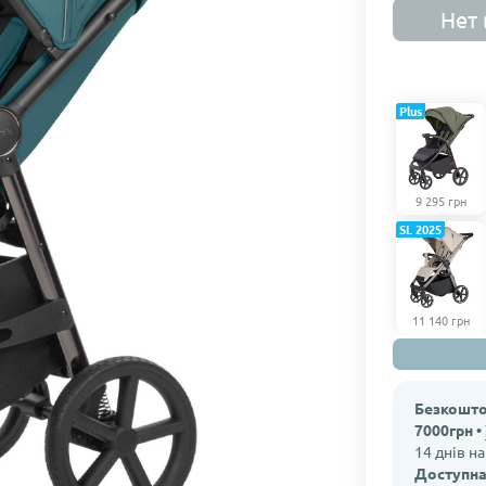
Нет 
Plus
9 295 грн
SL 2025
11 140 грн
Безкошто
7000грн •
14 днів н
Доступна