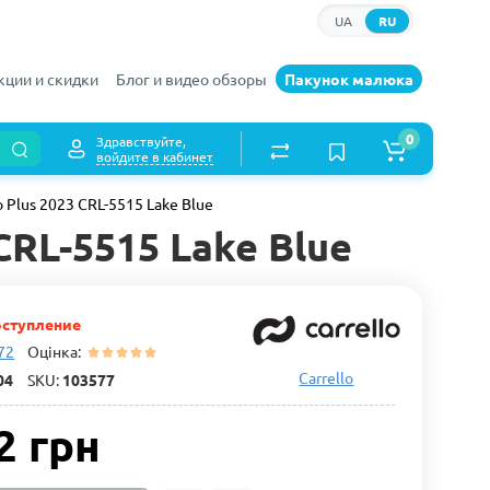
UA
RU
кции и скидки
Блог и видео обзоры
Пакунок малюка
0
Здравствуйте,
войдите в кабинет
 Plus 2023 CRL-5515 Lake Blue
CRL-5515 Lake Blue
ступление
 72
Оцінка:
Carrello
04
SKU:
103577
2 грн