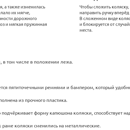
я, а также изменилась
Чтобы сложить коляску,
лало их мягче,
направить ручку вперёд 
вности дорожного
В сложенном виде коля
оз и мягкая пружинная
и блокируется от случа
места.
, в том числе в положении лежа.
ется пятиточечными ремнями и бампером, который удобно
олнена из прочного пластика.
 подчёркивает форму капюшона коляски, способствует н
 раме коляски сменились на металлические.