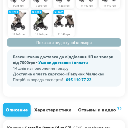
9 295 грн
9 295 грн
9 295 грн
11 140 грн
11 140 грн
SL 2025
SL 2025
SL 2025
11 140 грн
11 140 грн
11 140 грн
Показати недоступні кольори
Безкоштовна доставка до відділення НП на товари
від 7000грн •
Умови доставки і оплати
14 днів на повернення товару
Доступна оплата карткою «Пакунок Малюка»
Потрібна порада експерта?
095 110 77 22
72
Описание
Характеристики
Отзывы и видео
Коляска
Carrello Bravo Plus
CRL-5515 - комфортная